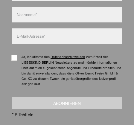
Nachname*
E-Mail-Adresse*
Ja, ich stimme den
Datenschutzhinweisen
zum Erhalt des
LIEBESKIND BERLIN Newsletters zu und möchte Informationen
über auf mich zugeschnittene Angebote und Produkte erhalten und
bin damit einverstanden, dass die s.Oliver Bernd Freier GmbH &
Co. KG zu diesem Zweck ein geräteübergreifendes Nutzerprofil
anlegen darf.
ABONNIEREN
* Pflichtfeld