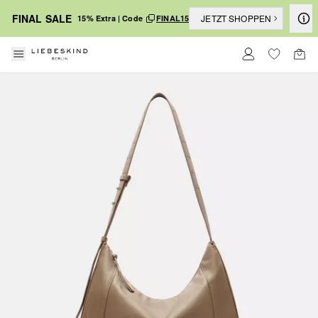
FINAL SALE
JETZT SHOPPEN
15% Extra | Code
FINAL15