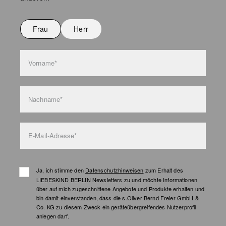
Frau
Herr
Vorname*
Nachname*
E-Mail-Adresse*
Ja, ich stimme den
Datenschutzhinweisen
zum Erhalt des
LIEBESKIND BERLIN Newsletters zu und möchte Informationen
über auf mich zugeschnittene Angebote und Produkte erhalten und
bin damit einverstanden, dass die s.Oliver Bernd Freier GmbH &
Co. KG zu diesem Zweck ein geräteübergreifendes Nutzerprofil
anlegen darf.