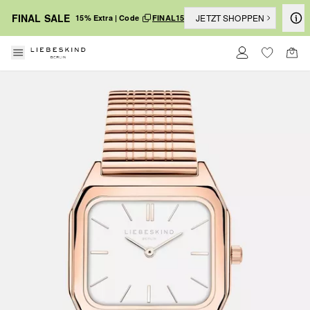
FINAL SALE
JETZT SHOPPEN
15% Extra | Code
FINAL15