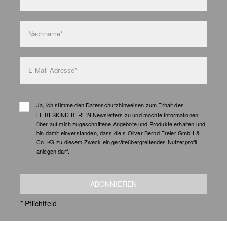
Nachname*
E-Mail-Adresse*
Ja, ich stimme den
Datenschutzhinweisen
zum Erhalt des
LIEBESKIND BERLIN Newsletters zu und möchte Informationen
über auf mich zugeschnittene Angebote und Produkte erhalten und
bin damit einverstanden, dass die s.Oliver Bernd Freier GmbH &
Co. KG zu diesem Zweck ein geräteübergreifendes Nutzerprofil
anlegen darf.
ABONNIEREN
* Pflichtfeld