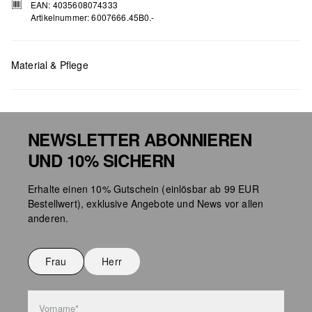
EAN: 4035608074333
Artikelnummer: 6007666.45B0.-
Material & Pflege
NEWSLETTER ABONNIEREN
UND 10% SICHERN
Taschenpflege
Erhalte einen 10% Gutschein (einlösbar ab 99 EUR
Bestellwert), exklusive Angebote und News vor allen
anderen.
Frau
Herr
Vorname*