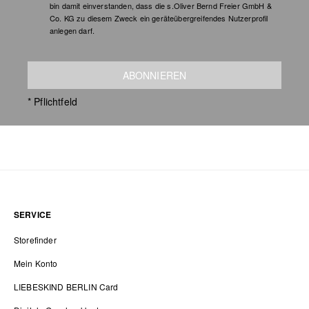
bin damit einverstanden, dass die s.Oliver Bernd Freier GmbH &
Co. KG zu diesem Zweck ein geräteübergreifendes Nutzerprofil
anlegen darf.
ABONNIEREN
* Pflichtfeld
SERVICE
Storefinder
Mein Konto
LIEBESKIND BERLIN Card