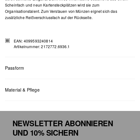
Scheinfach und neun Kartensteckplätzen wird sie zum
Organisationstalent. Zum Verstauen von Münzen eignet sich das
zusätzliche Reißverschlussfach auf der Rückseite.
EAN: 4099593240814
Artikelnummer: 2172772.6936.1
Passform
Maße:
H x B x T (cm): 8,5 x 11 x 2
Material & Pflege
NEWSLETTER ABONNIEREN
UND 10% SICHERN
Chlorbleiche nicht möglich