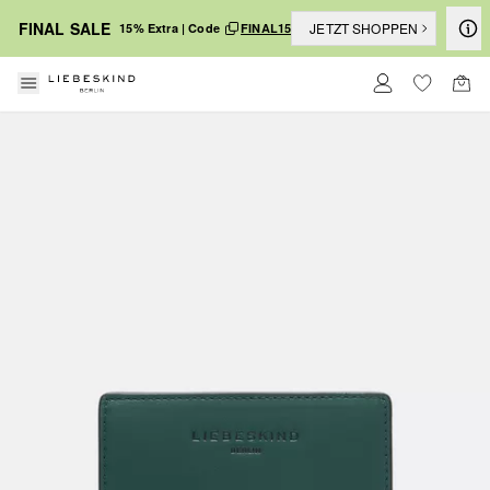
FINAL SALE
JETZT SHOPPEN
15% Extra | Code
FINAL15