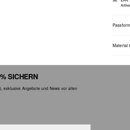
Artik
Passfor
Maße:
L x
Material 
% SICHERN
Chlor
), exklusive Angebote und News vor allen
Nicht
Keine
Nicht
Nicht