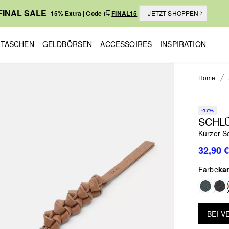
FINAL SALE
15% Extra | Code
FINAL15
JETZT SHOPPEN
TASCHEN
GELDBÖRSEN
ACCESSOIRES
INSPIRATION
Home
-17%
SCHL
Kurzer S
32,90 €
Farbe
ka
BEI 