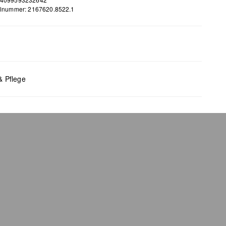
elnummer: 2167620.8522.1
m
 B (cm): 14,5 x 0,7
& Pflege
bleiche nicht möglich
 für den Trockner geeignet
 chemische Reinigung möglich
 bügeln
 waschen