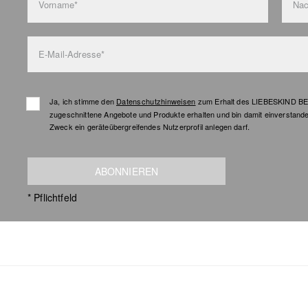
Vorname*
Na
E-Mail-Adresse*
Ja, ich stimme den
Datenschutzhinweisen
zum Erhalt des LIEBESKIND BER
zugeschnittene Angebote und Produkte erhalten und bin damit einverstand
Zweck ein geräteübergreifendes Nutzerprofil anlegen darf.
ABONNIEREN
* Pflichtfeld