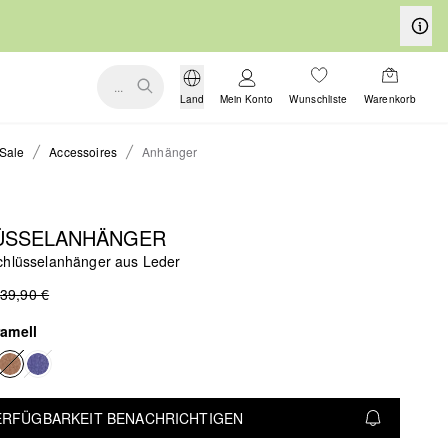
...
Land
Mein Konto
Wunschliste
Warenkorb
Sale
Accessoires
Anhänger
ÜSSELANHÄNGER
chlüsselanhänger aus Leder
39,90 €
ramell
VERFÜGBARKEIT BENACHRICHTIGEN