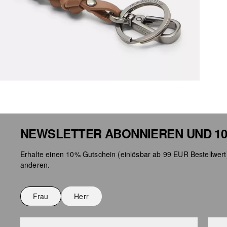
NEWSLETTER ABONNIEREN UND 10
Erhalte einen 10% Gutschein (einlösbar ab 99 EUR Bestellwert
anderen.
Frau
Herr