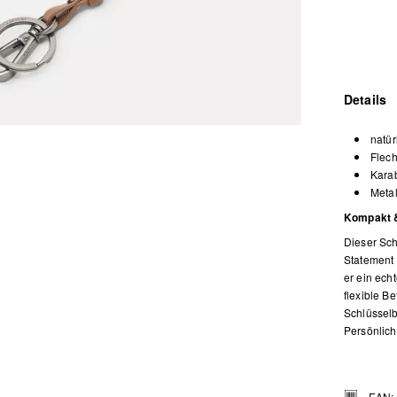
Details
natür
Flech
Karab
Metal
Kompakt &
Dieser Sch
Statement 
er ein ech
flexible B
Schlüsselb
Persönlich
EAN: