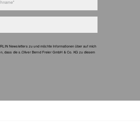
chname*
LIN Newsletters zu und möchte Informationen über auf mich
en, dass die s.Oliver Bernd Freier GmbH & Co. KG zu diesem