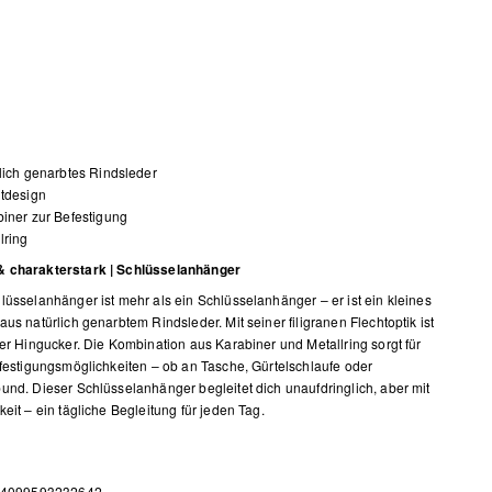
lich genarbtes Rindsleder
tdesign
iner zur Befestigung
lring
 charakterstark | Schlüsselanhänger
lüsselanhänger ist mehr als ein Schlüsselanhänger – er ist ein kleines
aus natürlich genarbtem Rindsleder. Mit seiner filigranen Flechtoptik ist
ter Hingucker. Die Kombination aus Karabiner und Metallring sorgt für
efestigungsmöglichkeiten – ob an Tasche, Gürtelschlaufe oder
und. Dieser Schlüsselanhänger begleitet dich unaufdringlich, aber mit
keit – ein tägliche Begleitung für jeden Tag.
 4099593232642