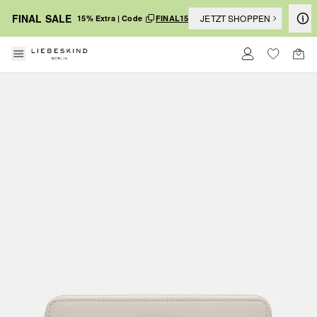
FINAL SALE
JETZT SHOPPEN
15% Extra | Code
FINAL15