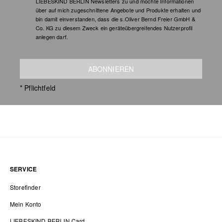
LIEBESKIND BERLIN Newsletters zu und möchte Informationen
über auf mich zugeschnittene Angebote und Produkte erhalten und
bin damit einverstanden, dass die s.Oliver Bernd Freier GmbH &
Co. KG zu diesem Zweck ein geräteübergreifendes Nutzerprofil
anlegen darf.
ABONNIEREN
* Pflichtfeld
SERVICE
Storefinder
Mein Konto
LIEBESKIND BERLIN Card