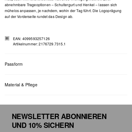
abnehmbare Trageoptionen – Schultergurt und Henkel – lassen sich
mühelos anpassen, je nachdem, wohin der Tag führt. Die Logoprägung
auf der Vorderseite rundet das Design ab.
EAN: 4099593257126
Artikelnummer: 2176729.7315.1
Passform
Maße:
H x B x T (cm): 13 x 23,5 x 4
Material & Pflege
NEWSLETTER ABONNIEREN
UND 10% SICHERN
Chlorbleiche nicht möglich