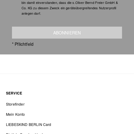
bin damit einverstanden, dass die s.Oliver Bernd Freier GmbH &
Co. KG zu diesem Zweck ein geräteübergreifendes Nutzerprofil
anlegen darf.
ABONNIEREN
* Pflichtfeld
SERVICE
Storefinder
Mein Konto
LIEBESKIND BERLIN Card