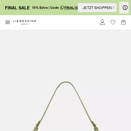
FINAL SALE
JETZT SHOPPEN
15% Extra | Code
FINAL15