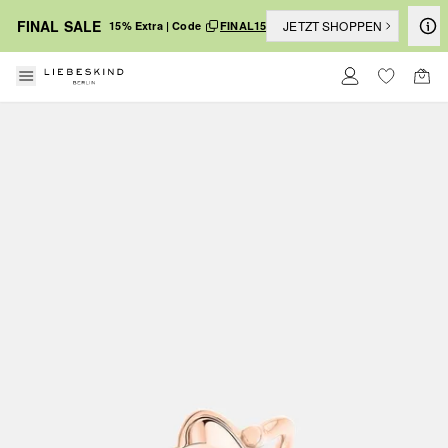
FINAL SALE
JETZT SHOPPEN
15% Extra | Code
FINAL15