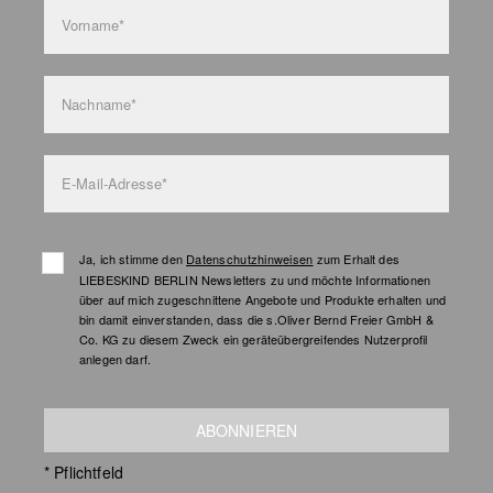
Vorname*
Nachname*
E-Mail-Adresse*
Ja, ich stimme den
Datenschutzhinweisen
zum Erhalt des
LIEBESKIND BERLIN Newsletters zu und möchte Informationen
über auf mich zugeschnittene Angebote und Produkte erhalten und
bin damit einverstanden, dass die s.Oliver Bernd Freier GmbH &
Co. KG zu diesem Zweck ein geräteübergreifendes Nutzerprofil
anlegen darf.
ABONNIEREN
* Pflichtfeld