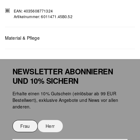
EAN: 4035608771324
Artikelnummer: 6011471.45B0.52
Material & Pflege
NEWSLETTER ABONNIEREN
UND 10% SICHERN
Taschenpflege
Erhalte einen 10% Gutschein (einlösbar ab 99 EUR
Bestellwert), exklusive Angebote und News vor allen
anderen.
Frau
Herr