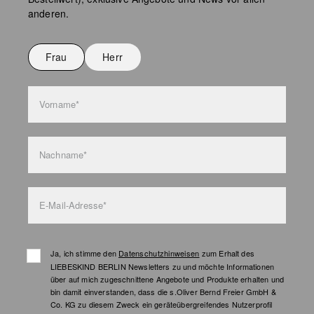
Keine chemische Reinigung möglich
anderen.
Nicht bügeln
Nicht waschen
Frau
Herr
Taschenpflege
Vorname*
Nachname*
E-Mail-Adresse*
Ja, ich stimme den
Datenschutzhinweisen
zum Erhalt des
LIEBESKIND BERLIN Newsletters zu und möchte Informationen
über auf mich zugeschnittene Angebote und Produkte erhalten und
bin damit einverstanden, dass die s.Oliver Bernd Freier GmbH &
Co. KG zu diesem Zweck ein geräteübergreifendes Nutzerprofil