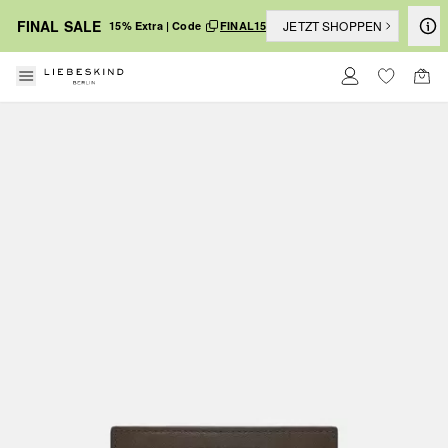
FINAL SALE
JETZT SHOPPEN
15% Extra | Code
FINAL15