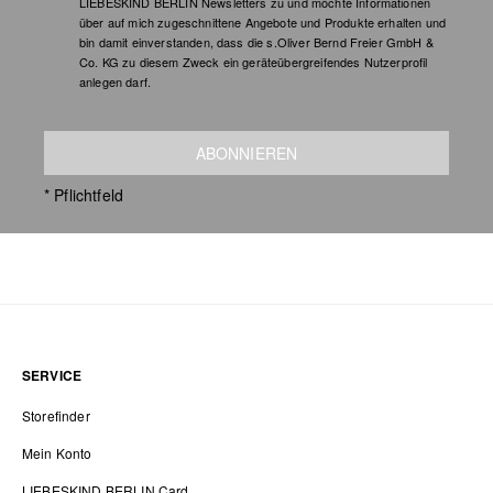
LIEBESKIND BERLIN Newsletters zu und möchte Informationen
über auf mich zugeschnittene Angebote und Produkte erhalten und
bin damit einverstanden, dass die s.Oliver Bernd Freier GmbH &
Co. KG zu diesem Zweck ein geräteübergreifendes Nutzerprofil
anlegen darf.
ABONNIEREN
* Pflichtfeld
SERVICE
Storefinder
Mein Konto
LIEBESKIND BERLIN Card