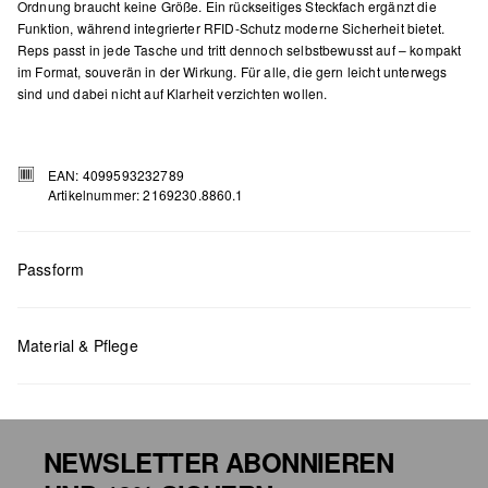
Ordnung braucht keine Größe. Ein rückseitiges Steckfach ergänzt die
Funktion, während integrierter RFID-Schutz moderne Sicherheit bietet.
Reps passt in jede Tasche und tritt dennoch selbstbewusst auf – kompakt
im Format, souverän in der Wirkung. Für alle, die gern leicht unterwegs
sind und dabei nicht auf Klarheit verzichten wollen.
EAN: 4099593232789
Artikelnummer: 2169230.8860.1
Passform
Maße:
H x B x T (cm): 9 x 13,2 x 1
Material & Pflege
NEWSLETTER ABONNIEREN