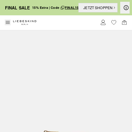
FINAL SALE
JETZT SHOPPEN
15% Extra | Code
FINAL15