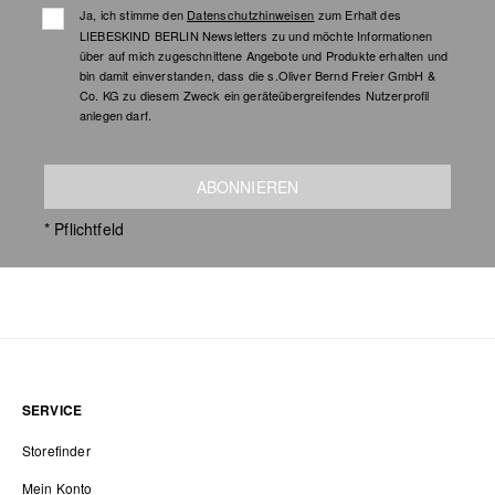
Ja, ich stimme den
Datenschutzhinweisen
zum Erhalt des
LIEBESKIND BERLIN Newsletters zu und möchte Informationen
über auf mich zugeschnittene Angebote und Produkte erhalten und
bin damit einverstanden, dass die s.Oliver Bernd Freier GmbH &
Co. KG zu diesem Zweck ein geräteübergreifendes Nutzerprofil
anlegen darf.
ABONNIEREN
* Pflichtfeld
SERVICE
Storefinder
Mein Konto