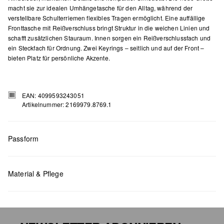
macht sie zur idealen Umhängetasche für den Alltag, während der
verstellbare Schulterriemen flexibles Tragen ermöglicht. Eine auffällige
Fronttasche mit Reißverschluss bringt Struktur in die weichen Linien und
schafft zusätzlichen Stauraum. Innen sorgen ein Reißverschlussfach und
ein Steckfach für Ordnung. Zwei Keyrings – seitlich und auf der Front –
bieten Platz für persönliche Akzente.
EAN: 4099593243051
Artikelnummer: 2169979.8769.1
Passform
Maße:
H x B x T (cm): 18 x 36,5 x 10
Material & Pflege