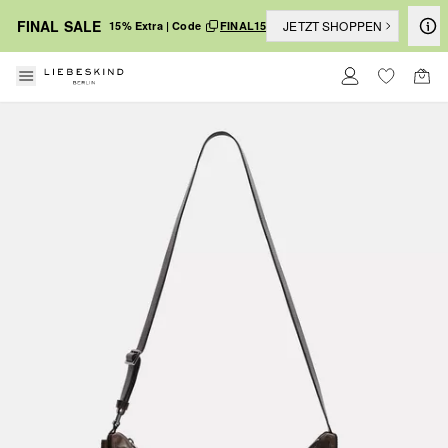
FINAL SALE
JETZT SHOPPEN
15% Extra | Code
FINAL15