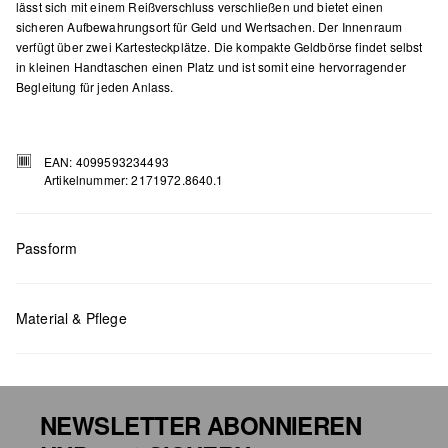
lässt sich mit einem Reißverschluss verschließen und bietet einen
sicheren Aufbewahrungsort für Geld und Wertsachen. Der Innenraum
verfügt über zwei Kartesteckplätze. Die kompakte Geldbörse findet selbst
in kleinen Handtaschen einen Platz und ist somit eine hervorragender
Begleitung für jeden Anlass.
EAN: 4099593234493
Artikelnummer: 2171972.8640.1
Passform
Maße:
H x B x T (cm): 7,7 x 11,5 x 1
Material & Pflege
NEWSLETTER ABONNIEREN