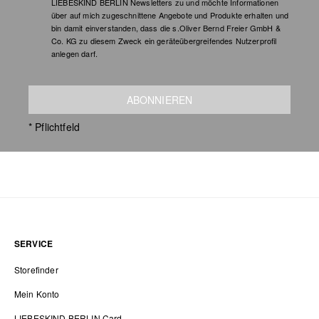
LIEBESKIND BERLIN Newsletters zu und möchte Informationen
über auf mich zugeschnittene Angebote und Produkte erhalten und
bin damit einverstanden, dass die s.Oliver Bernd Freier GmbH &
Co. KG zu diesem Zweck ein geräteübergreifendes Nutzerprofil
anlegen darf.
ABONNIEREN
* Pflichtfeld
SERVICE
Storefinder
Mein Konto
LIEBESKIND BERLIN Card