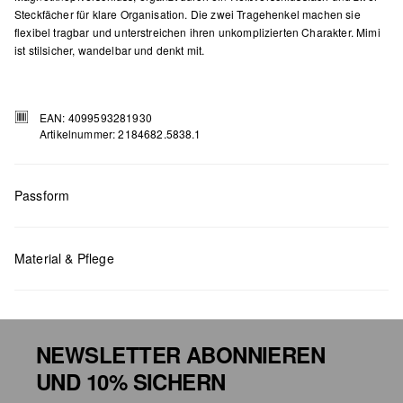
Steckfächer für klare Organisation. Die zwei Tragehenkel machen sie
flexibel tragbar und unterstreichen ihren unkomplizierten Charakter. Mimi
ist stilsicher, wandelbar und denkt mit.
EAN: 4099593281930
Artikelnummer: 2184682.5838.1
Passform
Material & Pflege
Maße:
H x B x T (cm): 15 x 25 x 7,5
NEWSLETTER ABONNIEREN
UND 10% SICHERN
Chlorbleiche nicht möglich