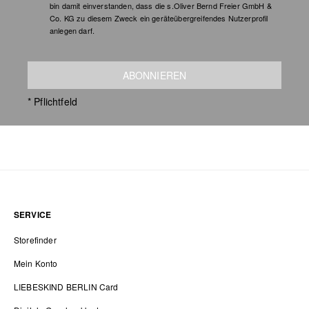
bin damit einverstanden, dass die s.Oliver Bernd Freier GmbH &
Co. KG zu diesem Zweck ein geräteübergreifendes Nutzerprofil
anlegen darf.
ABONNIEREN
* Pflichtfeld
SERVICE
Storefinder
Mein Konto
LIEBESKIND BERLIN Card