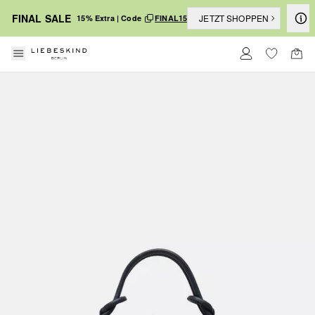
FINAL SALE
JETZT SHOPPEN
15% Extra | Code
FINAL15