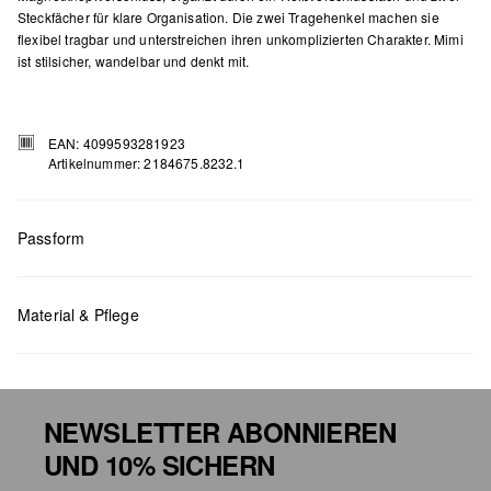
Steckfächer für klare Organisation. Die zwei Tragehenkel machen sie
flexibel tragbar und unterstreichen ihren unkomplizierten Charakter. Mimi
ist stilsicher, wandelbar und denkt mit.
EAN: 4099593281923
Artikelnummer: 2184675.8232.1
Passform
Material & Pflege
Maße:
H x B x T (cm): 21 x 33,5 x 10
NEWSLETTER ABONNIEREN
UND 10% SICHERN
Chlorbleiche nicht möglich