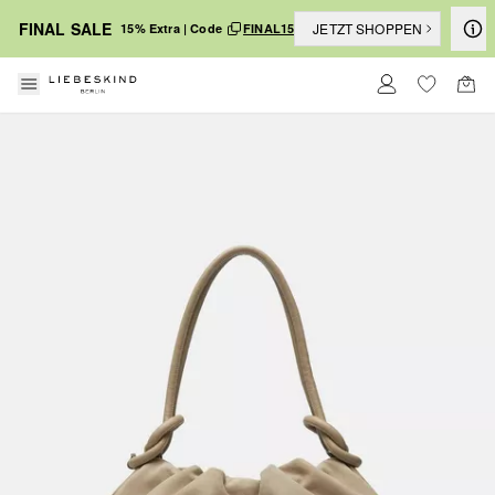
FINAL SALE
JETZT SHOPPEN
15% Extra | Code
FINAL15