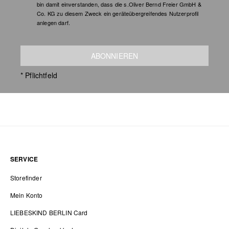
bin damit einverstanden, dass die s.Oliver Bernd Freier GmbH &
Co. KG zu diesem Zweck ein geräteübergreifendes Nutzerprofil
anlegen darf.
ABONNIEREN
* Pflichtfeld
SERVICE
Storefinder
Mein Konto
LIEBESKIND BERLIN Card