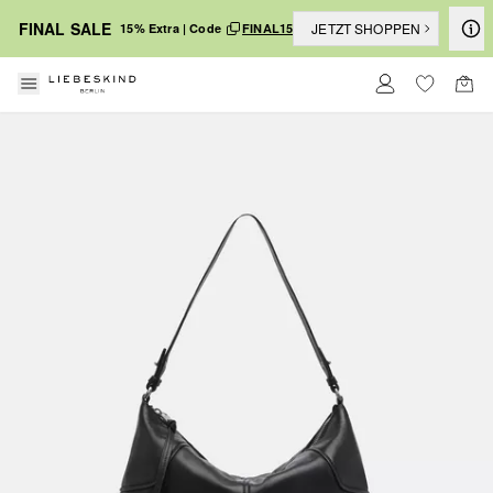
FINAL SALE
JETZT SHOPPEN
15% Extra | Code
FINAL15