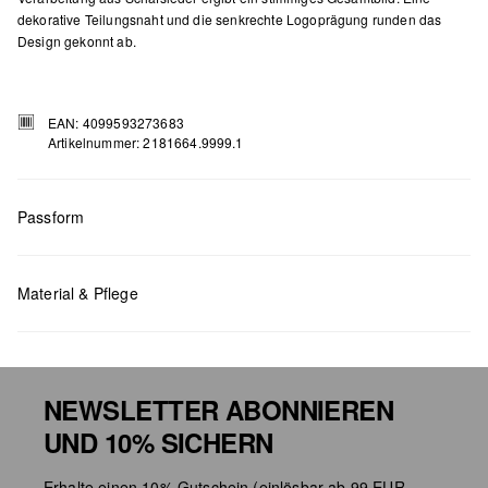
dekorative Teilungsnaht und die senkrechte Logoprägung runden das
Design gekonnt ab.
EAN: 4099593273683
Artikelnummer: 2181664.9999.1
Passform
Material & Pflege
Maße:
H x B x T (cm): 27,5 x 34,2 x 12
NEWSLETTER ABONNIEREN
UND 10% SICHERN
Chlorbleiche nicht möglich
Erhalte einen 10% Gutschein (einlösbar ab 99 EUR