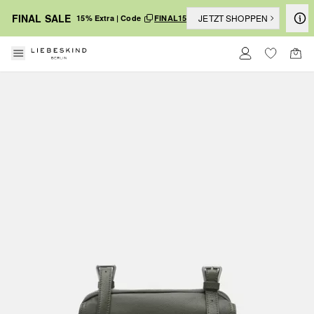
FINAL SALE
JETZT SHOPPEN
15% Extra | Code
FINAL15