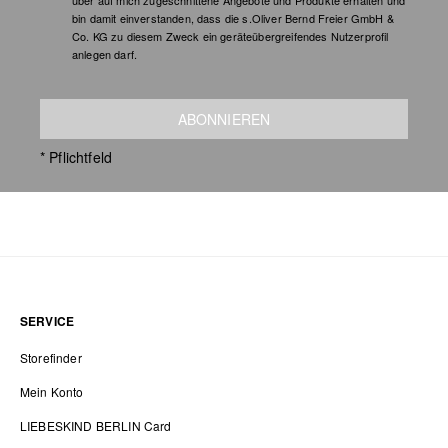
über auf mich zugeschnittene Angebote und Produkte erhalten und
bin damit einverstanden, dass die s.Oliver Bernd Freier GmbH &
Co. KG zu diesem Zweck ein geräteübergreifendes Nutzerprofil
anlegen darf.
ABONNIEREN
* Pflichtfeld
SERVICE
Storefinder
Mein Konto
LIEBESKIND BERLIN Card