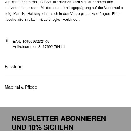
zurückhaltend bleibt. Der Schulterriemen lässt sich abnehmen und
individuell anpassen. Mit der dezenten Logoprägung auf der Vorderseite
zeigt Mareike Haltung, ohne sich in den Vordergrund zu drängen. Eine
Tasche, die Struktur mit Leichtigkeit verbindet.
EAN: 4099593232109
Artikelnummer: 2167692.7941.1
Passform
Maße:
H x B x T (cm): 15 x 23 x 6
Material & Pflege
NEWSLETTER ABONNIEREN
UND 10% SICHERN