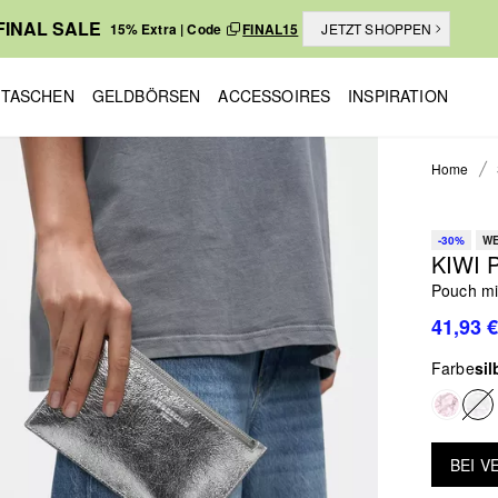
FINAL SALE
15% Extra | Code
FINAL15
JETZT SHOPPEN
TASCHEN
GELDBÖRSEN
ACCESSOIRES
INSPIRATION
Home
-30%
WE
KIWI 
Pouch mit
41,93 €
Farbe
sil
BEI 