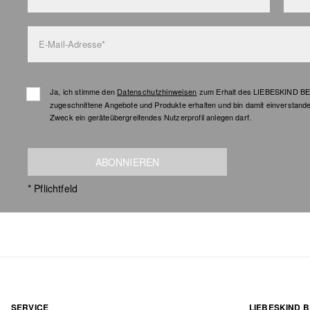
E-Mail-Adresse*
Ja, ich stimme den
Datenschutzhinweisen
zum Erhalt des LIEBESKIND BER
zugeschnittene Angebote und Produkte erhalten und bin damit einverstand
Zweck ein geräteübergreifendes Nutzerprofil anlegen darf.
ABONNIEREN
* Pflichtfeld
SERVICE
LIEBESKIND B