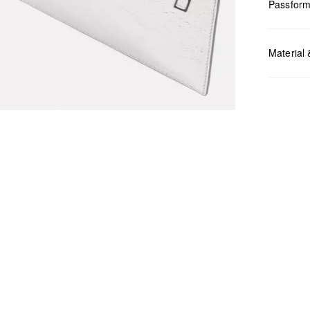
Passfor
Maße:
H x
Material 
Chlor
Nicht
Keine
Nicht
Nicht