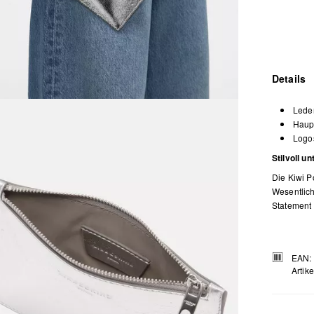
Details
Leder
Haupt
Logos
Stilvoll u
Die Kiwi P
Wesentlich
Statement 
EAN:
Artik