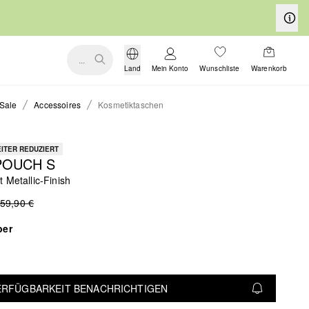
...
Land
Mein Konto
Wunschliste
Warenkorb
Sale
Accessoires
Kosmetiktaschen
ITER REDUZIERT
POUCH S
 Metallic-Finish
59,90 €
ber
VERFÜGBARKEIT BENACHRICHTIGEN