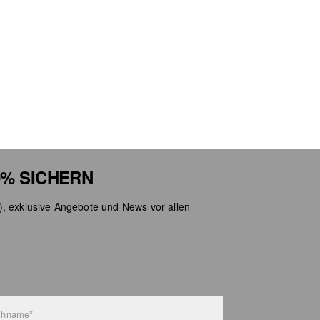
% SICHERN
), exklusive Angebote und News vor allen
chname*