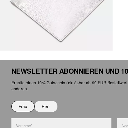
NEWSLETTER ABONNIEREN UND 10
Erhalte einen 10% Gutschein (einlösbar ab 99 EUR Bestellwert
anderen.
Frau
Herr
Vorname*
Na