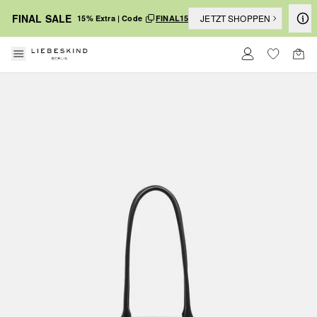
FINAL SALE
JETZT SHOPPEN
15% Extra | Code
FINAL15