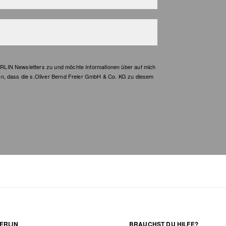
LIN Newsletters zu und möchte Informationen über auf mich
en, dass die s.Oliver Bernd Freier GmbH & Co. KG zu diesem
ERLIN
BRAUCHST DU HILFE?