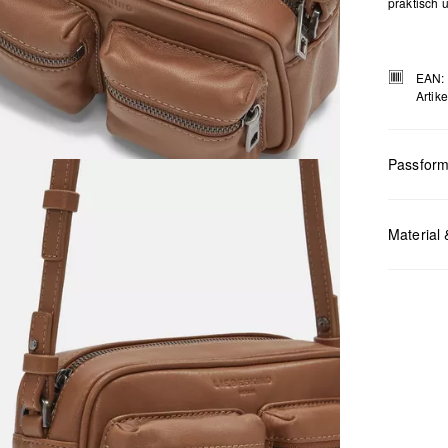
praktisch u
EAN:
Artik
Passfor
Maße:
H x
Material 
Chlor
Nicht
Keine