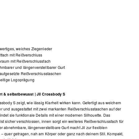
wertiges, weiches Ziegenleder
fach mit Reißverschluss
nraum mit Reißverschlussfach
mbarer und längenverstellbarer Gurt
aufgesetzte Reißverschlusstaschen
seitige Logoprägung
rt & selbstbewusst | Jil Crossbody S
ossbody S zeigt, wie lässig Klarheit wirken kann. Gefertigt aus weichem
r und ausgestattet mit zwei markanten Reißverschlusstaschen auf der
bindet sie funktionale Details mit einer modernen Silhouette. Das
ist sicher verschlossen, innen sorgt ein weiteres Reißverschlussfach für
Der abnehmbare, längenverstellbare Gurt macht Jil zur flexiblen
 – quer getragen, nah am Körper oder ganz nach deinem Stil. Kompakt,