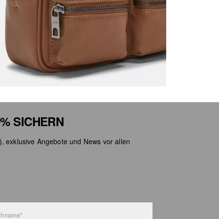
Nicht
Nicht
% SICHERN
), exklusive Angebote und News vor allen
chname*