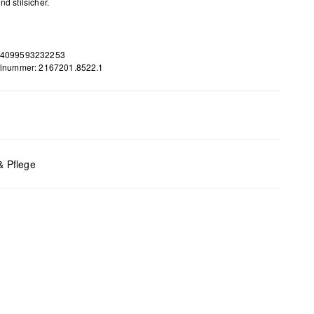
nd stilsicher.
 4099593232253
elnummer: 2167201.8522.1
m
 B x T (cm): 12 x 21 x 6
& Pflege
bleiche nicht möglich
 für den Trockner geeignet
 chemische Reinigung möglich