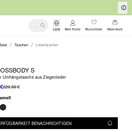
...
Land
Mein Konto
Wunschliste
Warenkorb
Sale
Taschen
Ledertaschen
ROSSBODY S
e Umhängetasche aus Ziegenleder
 €
229,00 €
ramell
VERFÜGBARKEIT BENACHRICHTIGEN