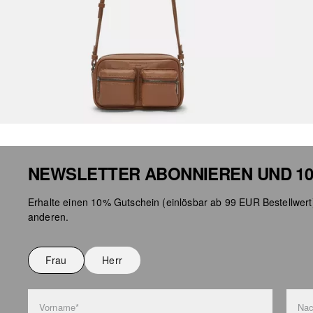
NEWSLETTER ABONNIEREN UND 10
Erhalte einen 10% Gutschein (einlösbar ab 99 EUR Bestellwert
anderen.
Frau
Herr
Vorname*
Na