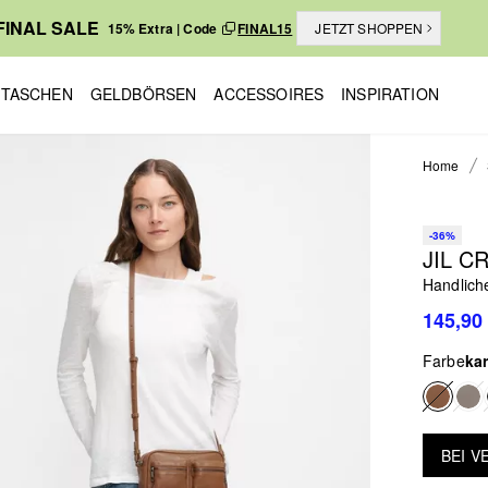
FINAL SALE
15% Extra | Code
FINAL15
JETZT SHOPPEN
TASCHEN
GELDBÖRSEN
ACCESSOIRES
INSPIRATION
Home
-36%
JIL C
Handlich
145,90
Farbe
ka
BEI 