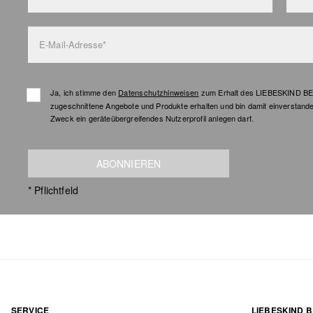
E-Mail-Adresse*
Ja, ich stimme den
Datenschutzhinweisen
zum Erhalt des LIEBESKIND BER
zugeschnittene Angebote und Produkte erhalten und bin damit einverstand
Zweck ein geräteübergreifendes Nutzerprofil anlegen darf.
ABONNIEREN
* Pflichtfeld
SERVICE
LIEBESKIND B