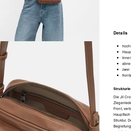
Details
hoch
Haupt
Inne
abneh
zwei 
front
Strukturie
Die Jil Cr
Ziegenlede
Front, ver
Hauptfach 
Struktur. 
Begleitung