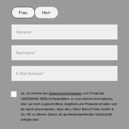
Nicht waschen
Frau
Herr
Taschenpflege
Vorname*
Nachname*
E-Mail-Adresse*
Ja, ich stimme den
Datenschutzhinweisen
zum Erhalt des
LIEBESKIND BERLIN Newsletters zu und möchte Informationen
über auf mich zugeschnittene Angebote und Produkte erhalten und
bin damit einverstanden, dass die s.Oliver Bernd Freier GmbH &
Co. KG zu diesem Zweck ein geräteübergreifendes Nutzerprofil
anlegen darf.