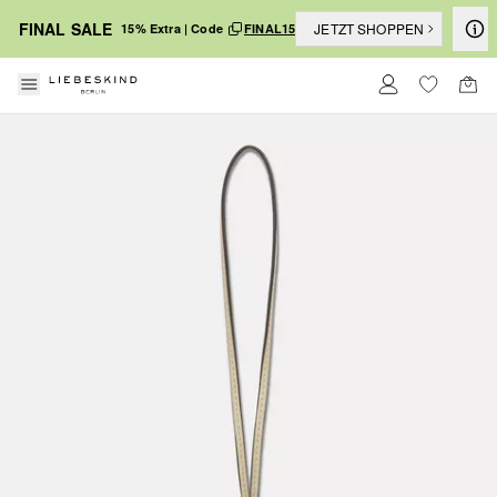
FINAL SALE
JETZT SHOPPEN
15% Extra | Code
FINAL15