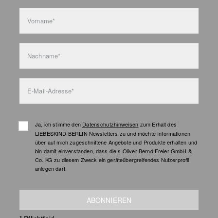
Vorname*
Nachname*
E-Mail-Adresse*
Ja, ich stimme den
Datenschutzhinweisen
zum Erhalt des
LIEBESKIND BERLIN Newsletters zu und möchte Informationen
über auf mich zugeschnittene Angebote und Produkte erhalten und
bin damit einverstanden, dass die s.Oliver Bernd Freier GmbH &
Co. KG zu diesem Zweck ein geräteübergreifendes Nutzerprofil
anlegen darf.
ABONNIEREN