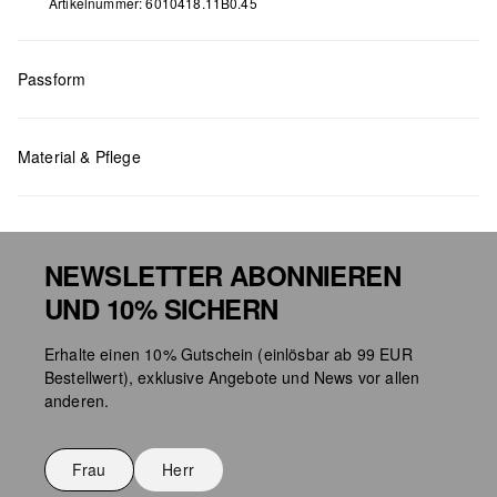
Artikelnummer: 6010418.11B0.45
Passform
Maße:
45
Material & Pflege
NEWSLETTER ABONNIEREN
UND 10% SICHERN
Taschenpflege
Erhalte einen 10% Gutschein (einlösbar ab 99 EUR
Bestellwert), exklusive Angebote und News vor allen
anderen.
Frau
Herr