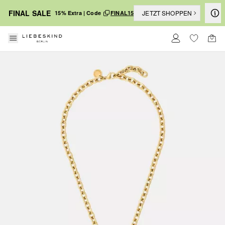
FINAL SALE
JETZT SHOPPEN
15% Extra | Code
FINAL15