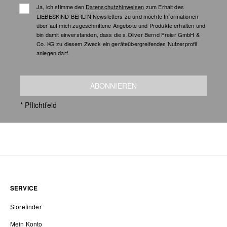
Ja, ich stimme den
Datenschutzhinweisen
zum Erhalt des
LIEBESKIND BERLIN Newsletters zu und möchte Informationen
über auf mich zugeschnittene Angebote und Produkte erhalten und
bin damit einverstanden, dass die s.Oliver Bernd Freier GmbH &
Co. KG zu diesem Zweck ein geräteübergreifendes Nutzerprofil
anlegen darf.
ABONNIEREN
* Pflichtfeld
SERVICE
Storefinder
Mein Konto