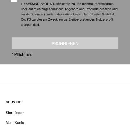
LIEBESKIND BERLIN Newsletters zu und möchte Informationen
über auf mich zugeschnittene Angebote und Produkte erhalten und
bin damit einverstanden, dass die s.Oliver Bernd Freier GmbH &
Co. KG zu diesem Zweck ein geräteübergreifendes Nutzerprofil
anlegen darf.
ABONNIEREN
* Pflichtfeld
SERVICE
Storefinder
Mein Konto