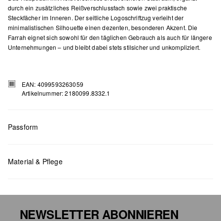
durch ein zusätzliches Reißverschlussfach sowie zwei praktische
Steckfächer im Inneren. Der seitliche Logoschriftzug verleiht der
minimalistischen Silhouette einen dezenten, besonderen Akzent. Die
Farrah eignet sich sowohl für den täglichen Gebrauch als auch für längere
Unternehmungen – und bleibt dabei stets stilsicher und unkompliziert.
EAN: 4099593263059
Artikelnummer: 2180099.8332.1
Passform
Material & Pflege
Maße:
H x B x T (cm): 27 x 45 x 13
NEWSLETTER ABONNIEREN