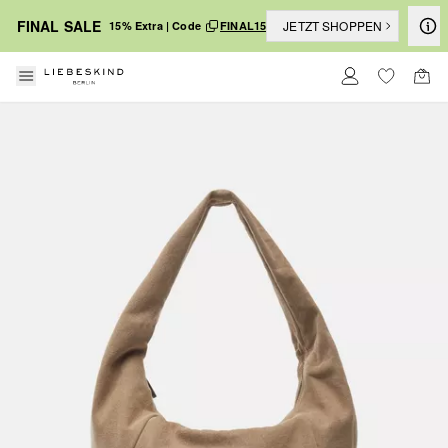
FINAL SALE
JETZT SHOPPEN
15% Extra | Code
FINAL15