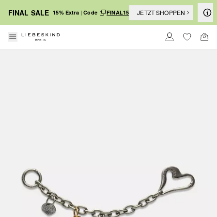
FINAL SALE
JETZT SHOPPEN
15% Extra | Code
FINAL15