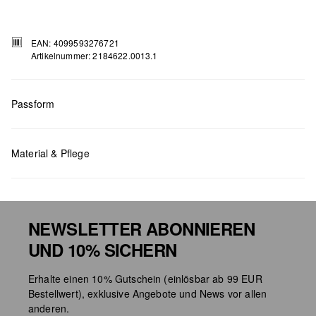
EAN: 4099593276721
Artikelnummer: 2184622.0013.1
Passform
Maße:
H x B x T (cm): 8 x 1,5 x 20
Material & Pflege
NEWSLETTER ABONNIEREN
UND 10% SICHERN
Taschenpflege
Erhalte einen 10% Gutschein (einlösbar ab 99 EUR
Bestellwert), exklusive Angebote und News vor allen
anderen.