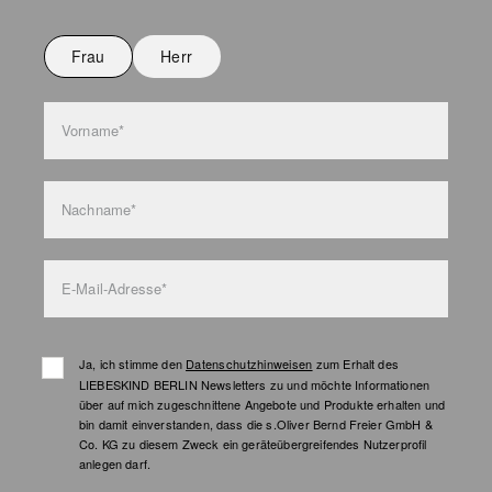
Frau
Herr
Vorname*
Nachname*
E-Mail-Adresse*
Ja, ich stimme den
Datenschutzhinweisen
zum Erhalt des
LIEBESKIND BERLIN Newsletters zu und möchte Informationen
über auf mich zugeschnittene Angebote und Produkte erhalten und
bin damit einverstanden, dass die s.Oliver Bernd Freier GmbH &
Co. KG zu diesem Zweck ein geräteübergreifendes Nutzerprofil
anlegen darf.