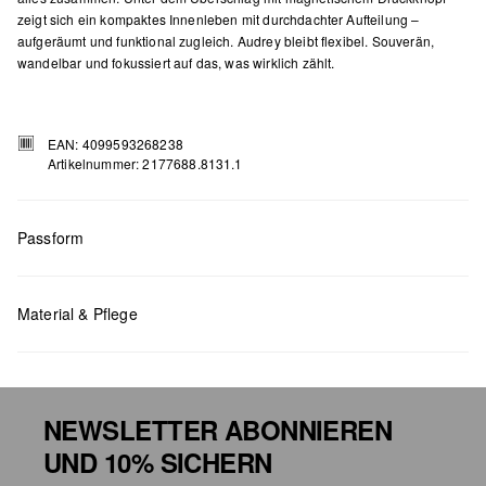
zeigt sich ein kompaktes Innenleben mit durchdachter Aufteilung –
aufgeräumt und funktional zugleich. Audrey bleibt flexibel. Souverän,
wandelbar und fokussiert auf das, was wirklich zählt.
EAN: 4099593268238
Artikelnummer: 2177688.8131.1
Passform
Material & Pflege
Maße:
H x B x T (cm): 15 x 25 x 8,5
NEWSLETTER ABONNIEREN
UND 10% SICHERN
Chlorbleiche nicht möglich