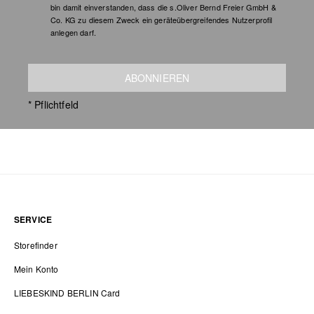
bin damit einverstanden, dass die s.Oliver Bernd Freier GmbH &
Co. KG zu diesem Zweck ein geräteübergreifendes Nutzerprofil
anlegen darf.
ABONNIEREN
* Pflichtfeld
SERVICE
Storefinder
Mein Konto
LIEBESKIND BERLIN Card