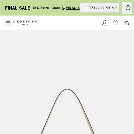
FINAL SALE
JETZT SHOPPEN
15% Extra | Code
FINAL15