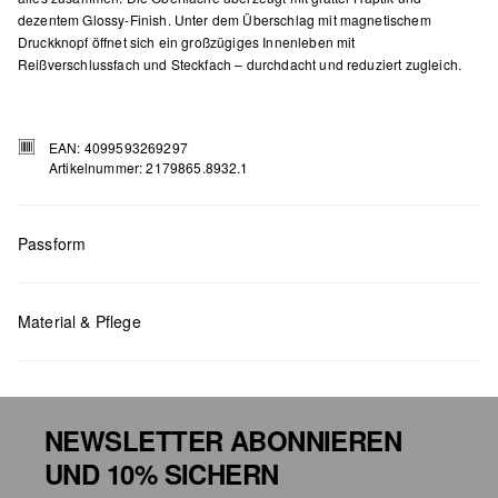
dezentem Glossy-Finish. Unter dem Überschlag mit magnetischem
Druckknopf öffnet sich ein großzügiges Innenleben mit
Reißverschlussfach und Steckfach – durchdacht und reduziert zugleich.
EAN: 4099593269297
Artikelnummer: 2179865.8932.1
Passform
Material & Pflege
Maße:
H x B x T (cm): 22 x 35 x 11
NEWSLETTER ABONNIEREN
UND 10% SICHERN
Chlorbleiche nicht möglich