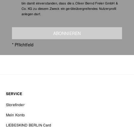
bin damit einverstanden, dass die s.Oliver Bernd Freier GmbH &
Co. KG zu diesem Zweck ein geräteübergreifendes Nutzerprofil
anlegen darf.
ABONNIEREN
* Pflichtfeld
SERVICE
Storefinder
Mein Konto
LIEBESKIND BERLIN Card