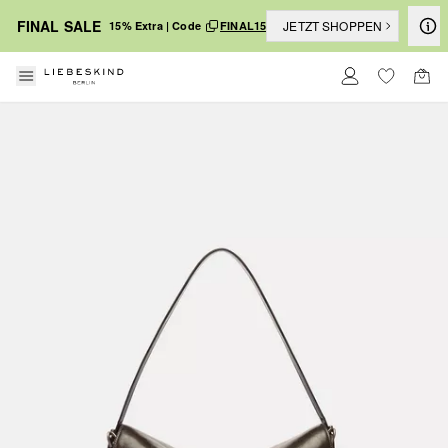
FINAL SALE
JETZT SHOPPEN
15% Extra | Code
FINAL15