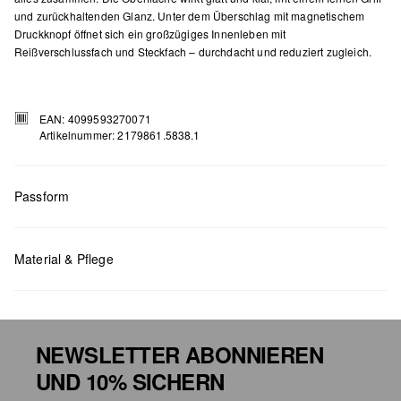
und zurückhaltenden Glanz. Unter dem Überschlag mit magnetischem
Druckknopf öffnet sich ein großzügiges Innenleben mit
Reißverschlussfach und Steckfach – durchdacht und reduziert zugleich.
EAN: 4099593270071
Artikelnummer: 2179861.5838.1
Passform
Material & Pflege
Maße:
H x B x T (cm): 22 x 35 x 11
NEWSLETTER ABONNIEREN
UND 10% SICHERN
Chlorbleiche nicht möglich