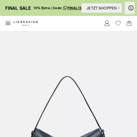
FINAL SALE
JETZT SHOPPEN
15% Extra | Code
FINAL15