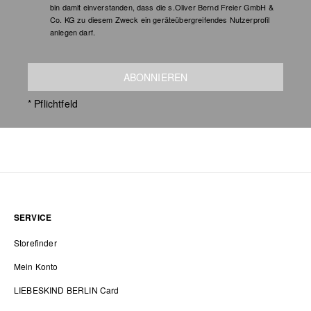
bin damit einverstanden, dass die s.Oliver Bernd Freier GmbH &
Co. KG zu diesem Zweck ein geräteübergreifendes Nutzerprofil
anlegen darf.
ABONNIEREN
* Pflichtfeld
SERVICE
Storefinder
Mein Konto
LIEBESKIND BERLIN Card