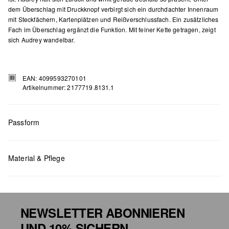
dem Überschlag mit Druckknopf verbirgt sich ein durchdachter Innenraum
mit Steckfächern, Kartenplätzen und Reißverschlussfach. Ein zusätzliches
Fach im Überschlag ergänzt die Funktion. Mit feiner Kette getragen, zeigt
sich Audrey wandelbar.
EAN: 4099593270101
Artikelnummer: 2177719.8131.1
Passform
Maße:
H x B x T (cm): 13,5 x 22 x 2
Material & Pflege
NEWSLETTER ABONNIEREN
UND 10% SICHERN