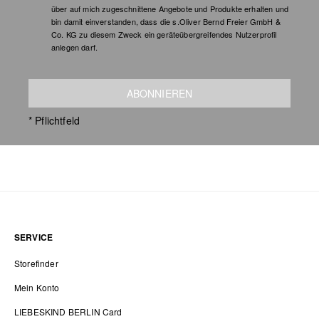
über auf mich zugeschnittene Angebote und Produkte erhalten und
bin damit einverstanden, dass die s.Oliver Bernd Freier GmbH &
Co. KG zu diesem Zweck ein geräteübergreifendes Nutzerprofil
anlegen darf.
ABONNIEREN
* Pflichtfeld
SERVICE
Storefinder
Mein Konto
LIEBESKIND BERLIN Card