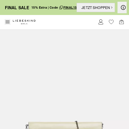
FINAL SALE
JETZT SHOPPEN
15% Extra | Code
FINAL15