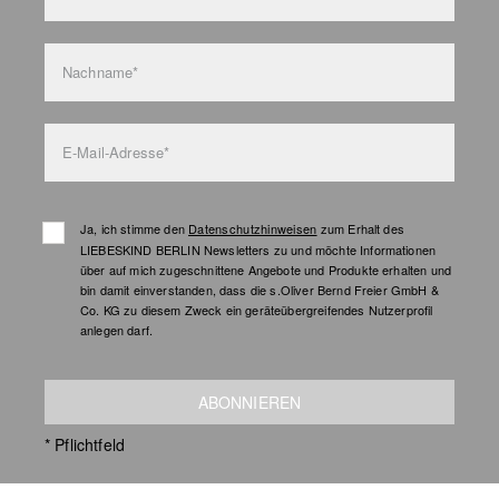
Nachname*
E-Mail-Adresse*
Ja, ich stimme den
Datenschutzhinweisen
zum Erhalt des
LIEBESKIND BERLIN Newsletters zu und möchte Informationen
über auf mich zugeschnittene Angebote und Produkte erhalten und
bin damit einverstanden, dass die s.Oliver Bernd Freier GmbH &
Co. KG zu diesem Zweck ein geräteübergreifendes Nutzerprofil
anlegen darf.
ABONNIEREN
* Pflichtfeld