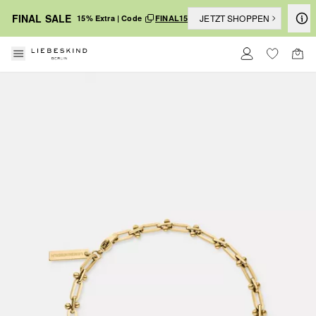
FINAL SALE
JETZT SHOPPEN
15% Extra | Code
FINAL15