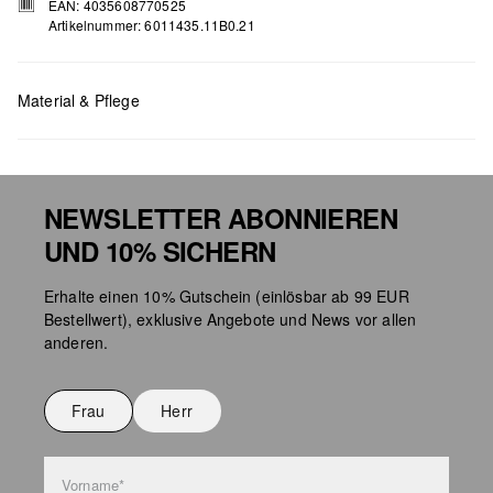
EAN: 4035608770525
Artikelnummer: 6011435.11B0.21
Material & Pflege
NEWSLETTER ABONNIEREN
UND 10% SICHERN
Taschenpflege
Erhalte einen 10% Gutschein (einlösbar ab 99 EUR
Bestellwert), exklusive Angebote und News vor allen
anderen.
Frau
Herr
Vorname*