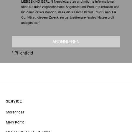
LIEBESKIND BERLIN Newsletters zu und möchte Informationen
über auf mich zugeschnittene Angebote und Produkte erhalten und
bin damit einverstanden, dass die s.Oliver Bernd Freier GmbH &
Co. KG zu diesem Zweck ein geräteübergreifendes Nutzerprofil
anlegen darf.
ABONNIEREN
* Pflichtfeld
SERVICE
Storefinder
Mein Konto
LIEBESKIND BERLIN Card