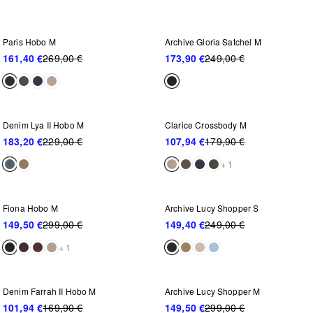
-40%
-30%
Paris Hobo M
Archive Gloria Satchel M
161,40 €
269,00 €
173,90 €
249,00 €
NEU IM SALE
-20%
-40%
Denim Lya II Hobo M
Clarice Crossbody M
183,20 €
229,00 €
107,94 €
179,90 €
+ 1
WEITER REDUZIERT
-50%
-40%
Fiona Hobo M
Archive Lucy Shopper S
149,50 €
299,00 €
149,40 €
249,00 €
+ 1
NEU IM SALE
WEITER REDUZIERT
-40%
-50%
Denim Farrah II Hobo M
Archive Lucy Shopper M
101,94 €
169,90 €
149,50 €
299,00 €