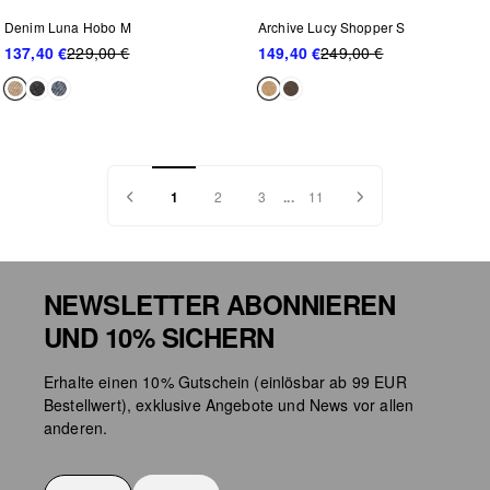
Denim Luna Hobo M
Archive Lucy Shopper S
137,40 €
229,00 €
149,40 €
249,00 €
1
2
3
...
11
NEWSLETTER ABONNIEREN
UND 10% SICHERN
Erhalte einen 10% Gutschein (einlösbar ab 99 EUR
Bestellwert), exklusive Angebote und News vor allen
anderen.