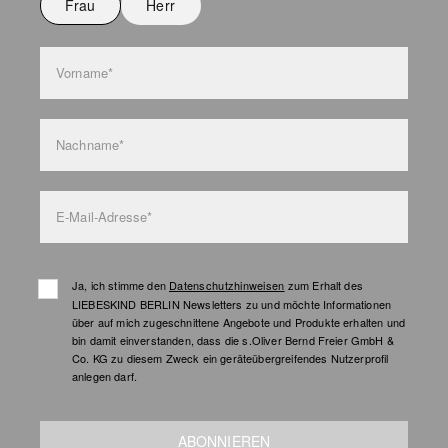
Frau
Herr
Vorname*
Nachname*
E-Mail-Adresse*
Ja, ich stimme den
Datenschutzhinweisen
zum Erhalt des
LIEBESKIND BERLIN Newsletters zu und möchte Informationen
über auf mich zugeschnittene Angebote und Produkte erhalten und
bin damit einverstanden, dass die s.Oliver Bernd Freier GmbH &
Co. KG zu diesem Zweck ein geräteübergreifendes Nutzerprofil
anlegen darf.
ABONNIEREN