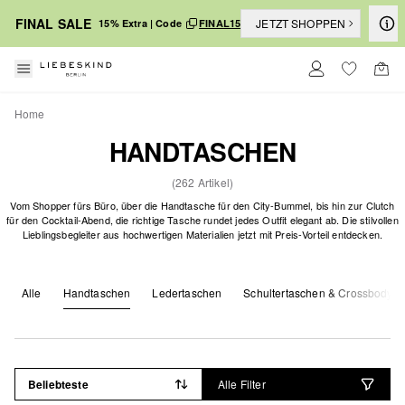
FINAL SALE
JETZT SHOPPEN
15% Extra | Code
FINAL15
Home
HANDTASCHEN
(262 Artikel)
Vom Shopper fürs Büro, über die Handtasche für den City-Bummel, bis hin zur Clutch
für den Cocktail-Abend, die richtige Tasche rundet jedes Outfit elegant ab. Die stilvollen
Lieblingsbegleiter aus hochwertigen Materialien jetzt mit Preis-Vorteil entdecken.
Alle
Handtaschen
Ledertaschen
Schultertaschen & Crossbody
Beliebteste
Alle Filter