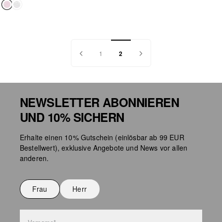
1
2
NEWSLETTER ABONNIEREN
UND 10% SICHERN
Erhalte einen 10% Gutschein (einlösbar ab 99 EUR
Bestellwert), exklusive Angebote und News vor allen
anderen.
Frau
Herr