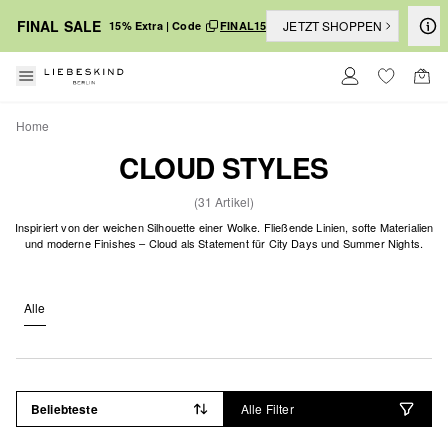
FINAL SALE
JETZT SHOPPEN
15% Extra | Code
FINAL15
Home
CLOUD STYLES
(31 Artikel)
Inspiriert von der weichen Silhouette einer Wolke. Fließende Linien, softe Materialien
und moderne Finishes – Cloud als Statement für City Days und Summer Nights.
Alle
Beliebteste
Alle Filter