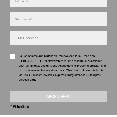
Vorname*
Nachname*
E-Mail-Adresse*
Ja, ich stimme den
Datenschutzhinweisen
zum Erhalt des
LIEBESKIND BERLIN Newsletters zu und möchte Informationen
über auf mich zugeschnittene Angebote und Produkte erhalten und
bin damit einverstanden, dass die s.Oliver Bernd Freier GmbH &
Co. KG zu diesem Zweck ein geräteübergreifendes Nutzerprofil
anlegen darf.
ABONNIEREN
* Pflichtfeld