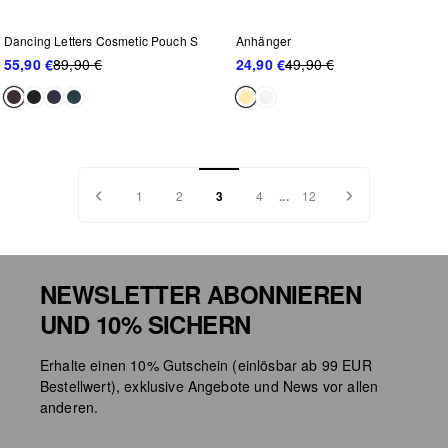
-37%
-50%
Dancing Letters Cosmetic Pouch S
Anhänger
55,90 €
89,90 €
24,90 €
49,90 €
1
2
3
4
...
12
NEWSLETTER ABONNIEREN
UND 10% SICHERN
Erhalte einen 10% Gutschein (einlösbar ab 99 EUR
Bestellwert), exklusive Angebote und News vor allen
anderen.