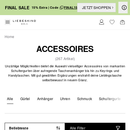
FINAL SALE
JETZT SHOPPEN
15% Extra | Code
FINAL15
Home
ACCESSOIRES
(267 Artikel)
Unzählige Möglichkeiten bietet die Auswahl vielseitiger Accessoires von markanten
Schultergurten über aufregende Taschenanhänger bis hin zu Keyrings und
Handytaschen. Mit gut gewählten Ergänzungen erstrahlt deine Lieblingstasche
selbstbewusst in neuem Glanz.
Alle
Gürtel
Anhänger
Uhren
Schmuck
Schultergurte
K
Beliebteste
Alle Filter