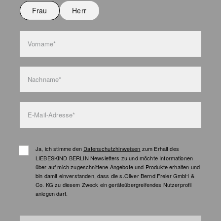
Frau
Herr
Vorname*
Nachname*
E-Mail-Adresse*
Ja, ich stimme den
Datenschutzhinweisen
zum Erhalt des
LIEBESKIND BERLIN Newsletters zu und möchte Informationen
über auf mich zugeschnittene Angebote und Produkte erhalten und
bin damit einverstanden, dass die s.Oliver Bernd Freier GmbH &
Co. KG zu diesem Zweck ein geräteübergreifendes Nutzerprofil
anlegen darf.