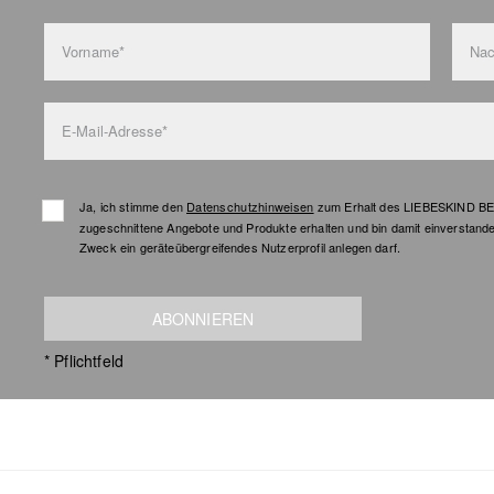
Vorname*
Na
E-Mail-Adresse*
Ja, ich stimme den
Datenschutzhinweisen
zum Erhalt des LIEBESKIND BER
zugeschnittene Angebote und Produkte erhalten und bin damit einverstand
Zweck ein geräteübergreifendes Nutzerprofil anlegen darf.
ABONNIEREN
* Pflichtfeld