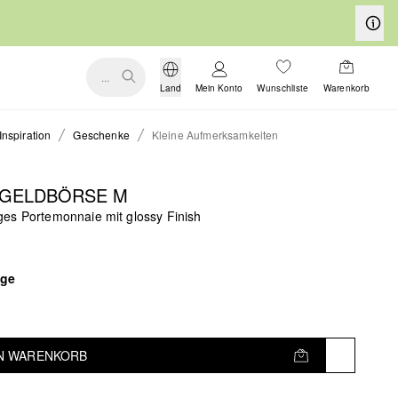
...
Land
Mein Konto
Wunschliste
Warenkorb
Inspiration
Geschenke
Kleine Aufmerksamkeiten
 GELDBÖRSE M
es Portemonnaie mit glossy Finish
ige
EN WARENKORB