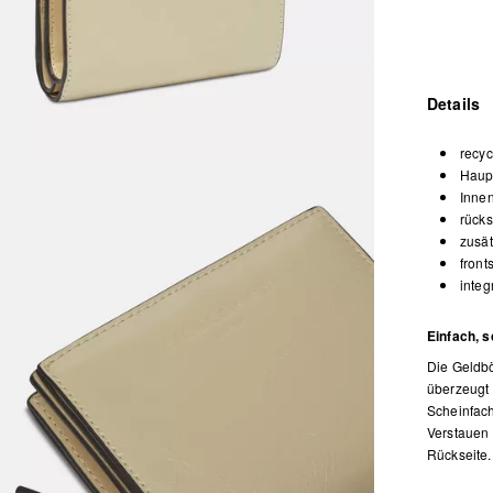
Details
recyc
Haupt
Innen
rücks
zusät
front
integ
Einfach, s
Die Geldbö
überzeugt 
Scheinfach
Verstauen 
Rückseite.