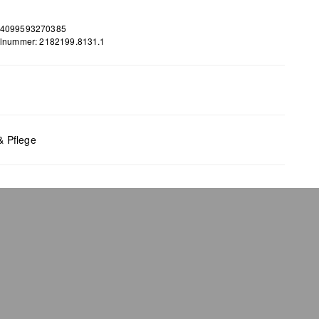
 4099593270385
elnummer: 2182199.8131.1
m
 B x T (cm): 8,5 x 11 x 2
& Pflege
bleiche nicht möglich
 für den Trockner geeignet
 chemische Reinigung möglich
 bügeln