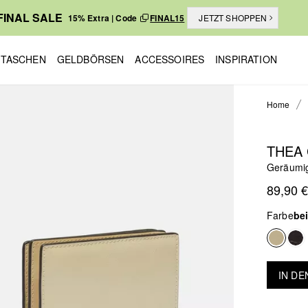
FINAL SALE
15% Extra | Code
FINAL15
JETZT SHOPPEN
TASCHEN
GELDBÖRSEN
ACCESSOIRES
INSPIRATION
Home
THEA
Geräumig
89,90 €
Farbe
be
IN D