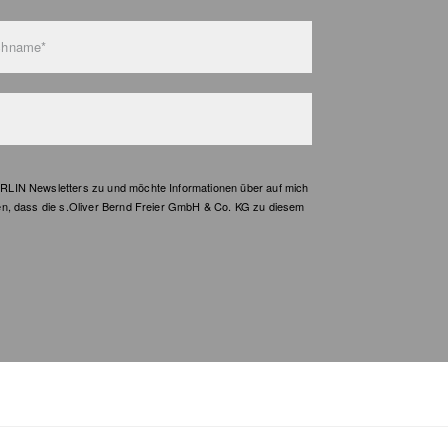
Nicht
chname*
LIN Newsletters zu und möchte Informationen über auf mich
en, dass die s.Oliver Bernd Freier GmbH & Co. KG zu diesem