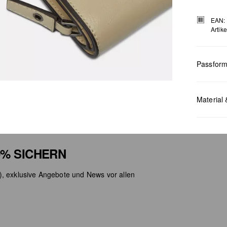
EAN:
Artik
Passfor
Maße:
H x
Material 
% SICHERN
), exklusive Angebote und News vor allen
Chlor
Nicht
Keine
Nicht