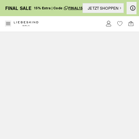
FINAL SALE
JETZT SHOPPEN
15% Extra | Code
FINAL15