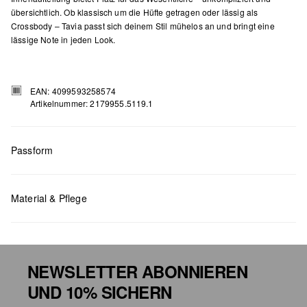
übersichtlich. Ob klassisch um die Hüfte getragen oder lässig als
Crossbody – Tavia passt sich deinem Stil mühelos an und bringt eine
lässige Note in jeden Look.
EAN: 4099593258574
Artikelnummer: 2179955.5119.1
Passform
Material & Pflege
Maße:
H x B x T (cm): 14,2 x 32,2 x 7,5
NEWSLETTER ABONNIEREN
UND 10% SICHERN
Chlorbleiche nicht möglich