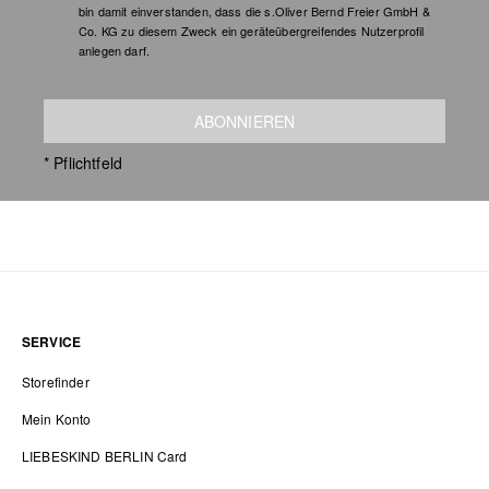
bin damit einverstanden, dass die s.Oliver Bernd Freier GmbH &
Co. KG zu diesem Zweck ein geräteübergreifendes Nutzerprofil
anlegen darf.
ABONNIEREN
* Pflichtfeld
SERVICE
Storefinder
Mein Konto
LIEBESKIND BERLIN Card