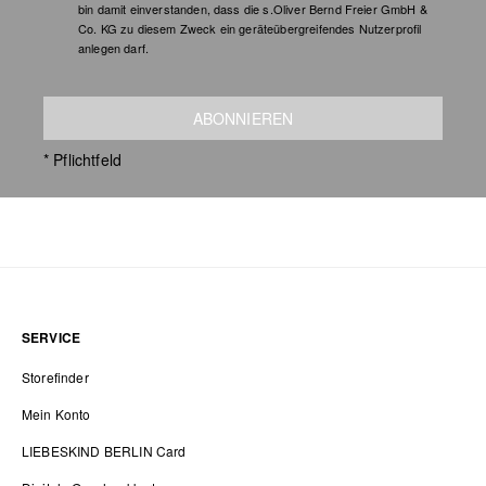
bin damit einverstanden, dass die s.Oliver Bernd Freier GmbH &
Co. KG zu diesem Zweck ein geräteübergreifendes Nutzerprofil
anlegen darf.
ABONNIEREN
* Pflichtfeld
SERVICE
Storefinder
Mein Konto
LIEBESKIND BERLIN Card