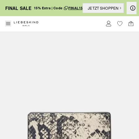
FINAL SALE
JETZT SHOPPEN
15% Extra | Code
FINAL15