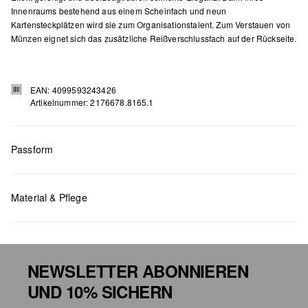
Innenraums bestehend aus einem Scheinfach und neun
Kartensteckplätzen wird sie zum Organisationstalent. Zum Verstauen von
Münzen eignet sich das zusätzliche Reißverschlussfach auf der Rückseite.
EAN: 4099593243426
Artikelnummer: 2176678.8165.1
Passform
Maße:
H x B x T (cm): 8,5 x 11 x 2
Material & Pflege
NEWSLETTER ABONNIEREN
UND 10% SICHERN
Chlorbleiche nicht möglich