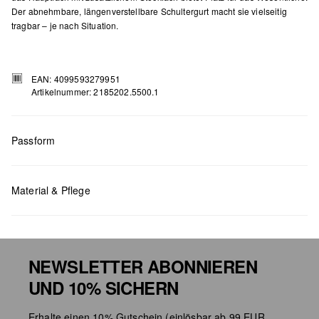
Der abnehmbare, längenverstellbare Schultergurt macht sie vielseitig
tragbar – je nach Situation.
EAN: 4099593279951
Artikelnummer: 2185202.5500.1
Passform
Material & Pflege
Maße:
H x B x T (cm): 13 x 18 x 7
NEWSLETTER ABONNIEREN
UND 10% SICHERN
Chlorbleiche nicht möglich
Erhalte einen 10% Gutschein (einlösbar ab 99 EUR