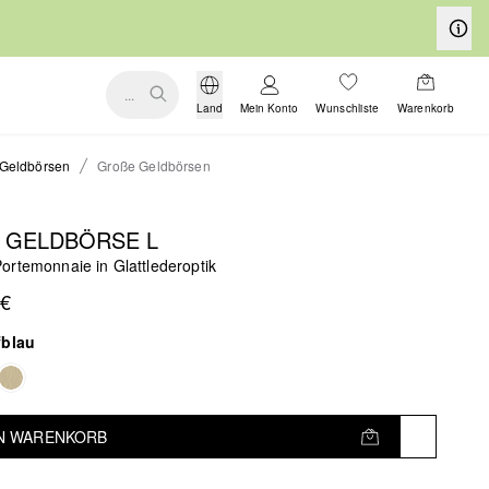
...
Land
Mein Konto
Wunschliste
Warenkorb
Geldbörsen
Große Geldbörsen
Y GELDBÖRSE L
ortemonnaie in Glattlederoptik
 €
fblau
EN WARENKORB