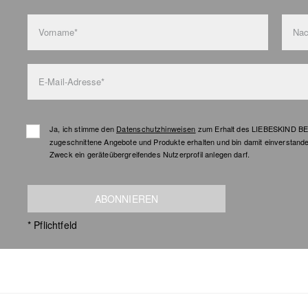
Vorname*
Na
E-Mail-Adresse*
Ja, ich stimme den
Datenschutzhinweisen
zum Erhalt des LIEBESKIND BER
zugeschnittene Angebote und Produkte erhalten und bin damit einverstand
Zweck ein geräteübergreifendes Nutzerprofil anlegen darf.
ABONNIEREN
* Pflichtfeld