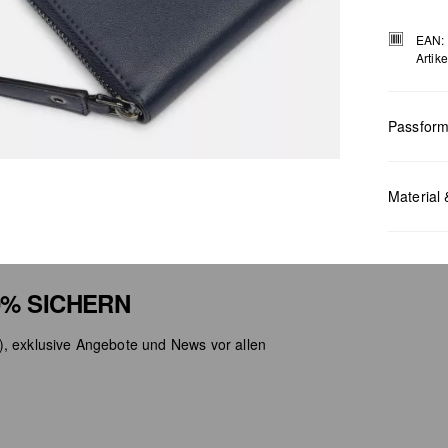
EAN:
Artik
Passfor
Maße:
H x
Material 
% SICHERN
), exklusive Angebote und News vor allen
Chlor
Nicht
Keine
Nicht