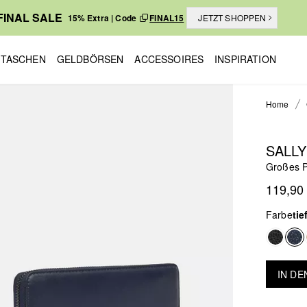
FINAL SALE
15% Extra | Code
FINAL15
JETZT SHOPPEN
TASCHEN
GELDBÖRSEN
ACCESSOIRES
INSPIRATION
Home
SALL
Großes P
119,90
Farbe
tie
IN D