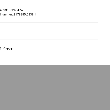
 4099593268474
elnummer: 2179885.5838.1
m
 B x T (cm): 9,4 x 18,8 x 2
& Pflege
bleiche nicht möglich
 für den Trockner geeignet
 chemische Reinigung möglich
 bügeln