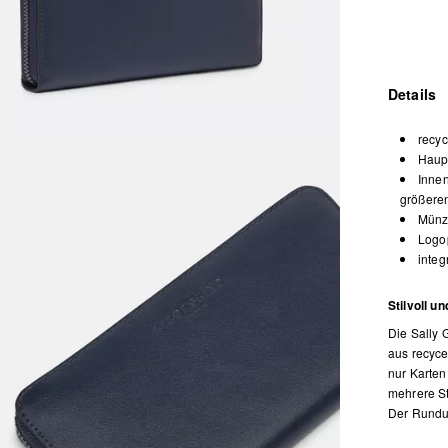
Details
recyc
Haup
Innen
größere
Münz
Logop
integ
Stilvoll u
Die Sally G
aus recyce
nur Karten
mehrere St
Der Rundum