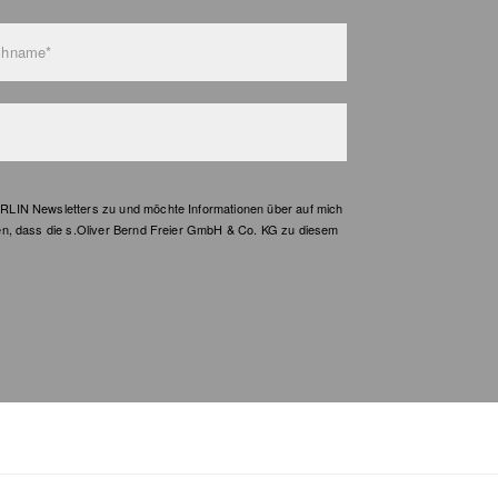
Nicht
chname*
LIN Newsletters zu und möchte Informationen über auf mich
en, dass die s.Oliver Bernd Freier GmbH & Co. KG zu diesem