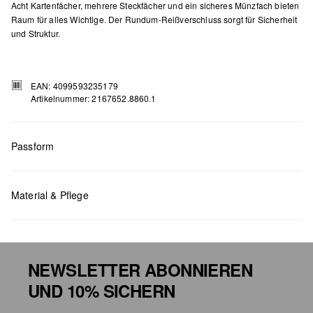
Acht Kartenfächer, mehrere Steckfächer und ein sicheres Münzfach bieten
Raum für alles Wichtige. Der Rundum-Reißverschluss sorgt für Sicherheit
und Struktur.
EAN: 4099593235179
Artikelnummer: 2167652.8860.1
Passform
Maße:
H x B x T (cm): 9,4 x 18,8 x 2
Material & Pflege
NEWSLETTER ABONNIEREN
UND 10% SICHERN
Chlorbleiche nicht möglich