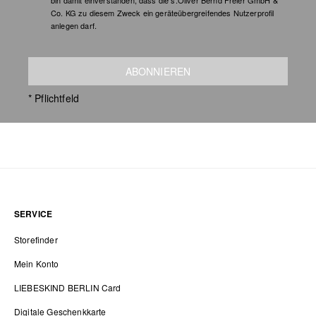
bin damit einverstanden, dass die s.Oliver Bernd Freier GmbH &
Co. KG zu diesem Zweck ein geräteübergreifendes Nutzerprofil
anlegen darf.
ABONNIEREN
* Pflichtfeld
SERVICE
Storefinder
Mein Konto
LIEBESKIND BERLIN Card
Digitale Geschenkkarte