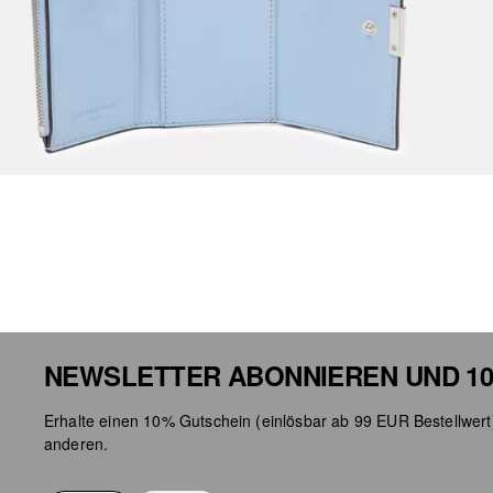
NEWSLETTER ABONNIEREN UND 10
Erhalte einen 10% Gutschein (einlösbar ab 99 EUR Bestellwert
anderen.