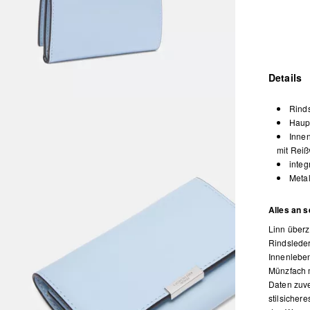
Details
Rinds
Haup
Inne
mit Reiß
integ
Metal
Alles an s
Linn überz
Rindsleder
Innenleben
Münzfach m
Daten zuve
stilsicher