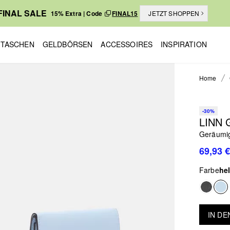
FINAL SALE
15% Extra | Code
FINAL15
JETZT SHOPPEN
TASCHEN
GELDBÖRSEN
ACCESSOIRES
INSPIRATION
Home
-30%
LINN
Geräumig
69,93 €
Farbe
hel
IN D