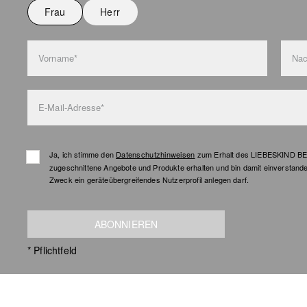
Frau
Herr
Vorname*
Na
E-Mail-Adresse*
Ja, ich stimme den
Datenschutzhinweisen
zum Erhalt des LIEBESKIND BER
zugeschnittene Angebote und Produkte erhalten und bin damit einverstand
Zweck ein geräteübergreifendes Nutzerprofil anlegen darf.
ABONNIEREN
* Pflichtfeld