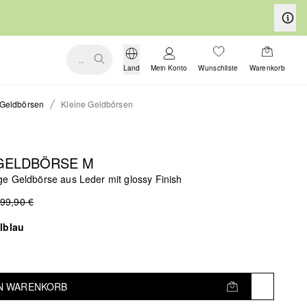
...
Land
Mein Konto
Wunschliste
Warenkorb
Geldbörsen
Kleine Geldbörsen
 GELDBÖRSE M
e Geldbörse aus Leder mit glossy Finish
99,90 €
lblau
EN WARENKORB