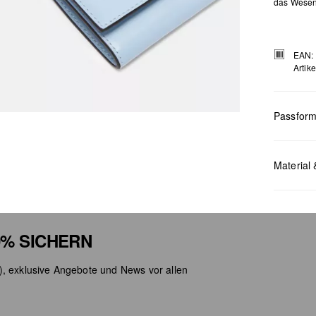
das Wesent
EAN:
Artik
Passfor
Maße:
H x
Material 
% SICHERN
), exklusive Angebote und News vor allen
Chlor
Nicht
Keine