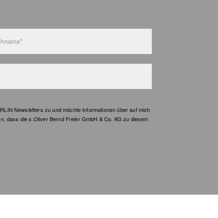
Nicht
Nicht
chname*
LIN Newsletters zu und möchte Informationen über auf mich
en, dass die s.Oliver Bernd Freier GmbH & Co. KG zu diesem