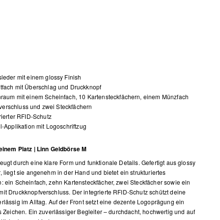
leder mit einem glossy Finish
tfach mit Überschlag und Druckknopf
nraum mit einem Scheinfach, 10 Kartensteckfächern, einem Münzfach
verschluss und zwei Steckfächern
rierter RFID-Schutz
l-Applikation mit Logoschriftzug
einem Platz | Linn Geldbörse M
eugt durch eine klare Form und funktionale Details. Gefertigt aus glossy
, liegt sie angenehm in der Hand und bietet ein strukturiertes
: ein Scheinfach, zehn Kartensteckfächer, zwei Steckfächer sowie ein
it Druckknopfverschluss. Der integrierte RFID-Schutz schützt deine
rlässig im Alltag. Auf der Front setzt eine dezente Logoprägung ein
es Zeichen. Ein zuverlässiger Begleiter – durchdacht, hochwertig und auf