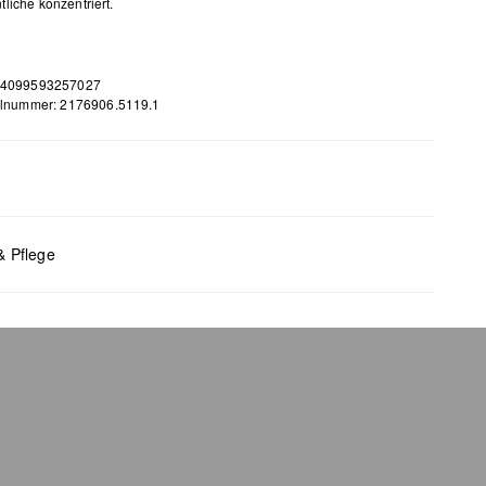
liche konzentriert.
 4099593257027
elnummer: 2176906.5119.1
m
 B x T (cm): 8,5 x 13,5 x 2
& Pflege
bleiche nicht möglich
 für den Trockner geeignet
 chemische Reinigung möglich