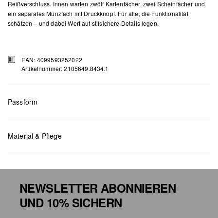
Reißverschluss. Innen warten zwölf Kartenfächer, zwei Scheinfächer und
ein separates Münzfach mit Druckknopf. Für alle, die Funktionalität
schätzen – und dabei Wert auf stilsichere Details legen.
EAN: 4099593252022
Artikelnummer: 2105649.8434.1
Passform
Maße:
H x B x T (cm): 10 x 12,5 x 2
Material & Pflege
NEWSLETTER ABONNIEREN
UND 10% SICHERN
Chlorbleiche nicht möglich