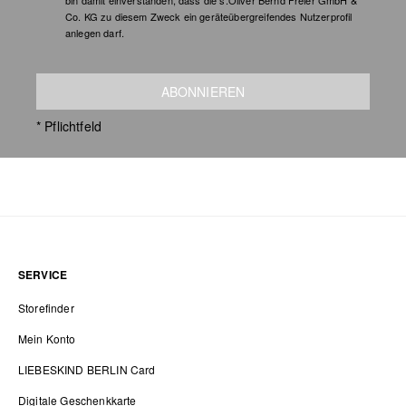
bin damit einverstanden, dass die s.Oliver Bernd Freier GmbH &
Co. KG zu diesem Zweck ein geräteübergreifendes Nutzerprofil
anlegen darf.
ABONNIEREN
* Pflichtfeld
SERVICE
Storefinder
Mein Konto
LIEBESKIND BERLIN Card
Digitale Geschenkkarte