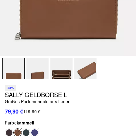
-33%
SALLY GELDBÖRSE L
Großes Portemonnaie aus Leder
79,90 €
119,90 €
Farbe
karamell