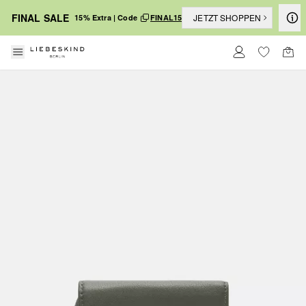
FINAL SALE
JETZT SHOPPEN
15% Extra | Code
FINAL15