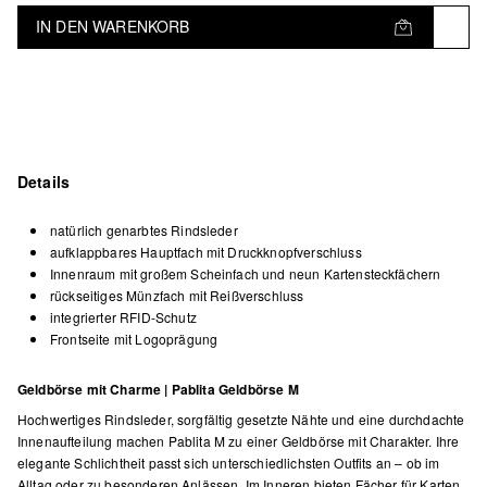
IN DEN WARENKORB
Details
natürlich genarbtes Rindsleder
aufklappbares Hauptfach mit Druckknopfverschluss
Innenraum mit großem Scheinfach und neun Kartensteckfächern
rückseitiges Münzfach mit Reißverschluss
integrierter RFID-Schutz
Frontseite mit Logoprägung
Geldbörse mit Charme | Pablita Geldbörse M
Hochwertiges Rindsleder, sorgfältig gesetzte Nähte und eine durchdachte
Innenaufteilung machen Pablita M zu einer Geldbörse mit Charakter. Ihre
elegante Schlichtheit passt sich unterschiedlichsten Outfits an – ob im
Alltag oder zu besonderen Anlässen. Im Inneren bieten Fächer für Karten,