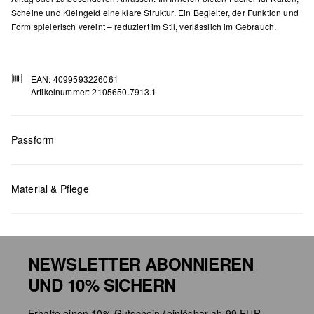
Scheine und Kleingeld eine klare Struktur. Ein Begleiter, der Funktion und
Form spielerisch vereint – reduziert im Stil, verlässlich im Gebrauch.
EAN: 4099593226061
Artikelnummer: 2105650.7913.1
Passform
Maße:
H x B x T (cm): 8,5 x 11 x 2,5
Material & Pflege
NEWSLETTER ABONNIEREN
Chlorbleiche nicht möglich
UND 10% SICHERN
Nicht für den Trockner geeignet
Erhalte einen 10% Gutschein (einlösbar ab 99 EUR