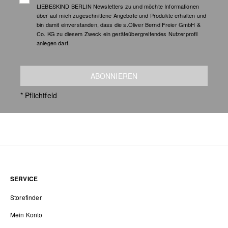
LIEBESKIND BERLIN Newsletters zu und möchte Informationen
über auf mich zugeschnittene Angebote und Produkte erhalten und
bin damit einverstanden, dass die s.Oliver Bernd Freier GmbH &
Co. KG zu diesem Zweck ein geräteübergreifendes Nutzerprofil
anlegen darf.
ABONNIEREN
* Pflichtfeld
SERVICE
Storefinder
Mein Konto