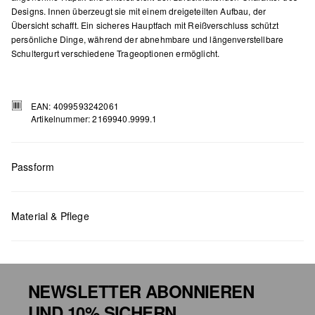
Designs. Innen überzeugt sie mit einem dreigeteilten Aufbau, der
Übersicht schafft. Ein sicheres Hauptfach mit Reißverschluss schützt
persönliche Dinge, während der abnehmbare und längenverstellbare
Schultergurt verschiedene Trageoptionen ermöglicht.
EAN: 4099593242061
Artikelnummer: 2169940.9999.1
Passform
Maße:
H x B x T (cm): 15 x 24,5 x 3
Material & Pflege
NEWSLETTER ABONNIEREN
UND 10% SICHERN