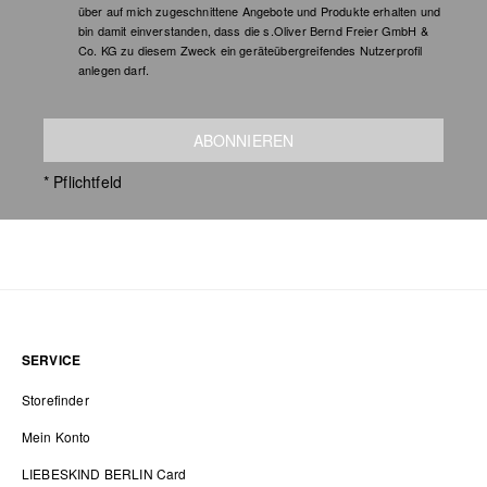
über auf mich zugeschnittene Angebote und Produkte erhalten und
bin damit einverstanden, dass die s.Oliver Bernd Freier GmbH &
Co. KG zu diesem Zweck ein geräteübergreifendes Nutzerprofil
anlegen darf.
ABONNIEREN
* Pflichtfeld
SERVICE
Storefinder
Mein Konto
LIEBESKIND BERLIN Card