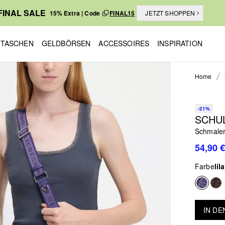
FINAL SALE
15% Extra | Code
FINAL15
JETZT SHOPPEN
TASCHEN
GELDBÖRSEN
ACCESSOIRES
INSPIRATION
Home
-21%
SCHU
Schmaler
54,90 €
Farbe
lila
IN D