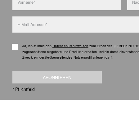
Vorname*
Na
E-Mail-Adresse*
Ja, ich stimme den
Datenschutzhinweisen
zum Erhalt des LIEBESKIND BER
zugeschnittene Angebote und Produkte erhalten und bin damit einverstand
Zweck ein geräteübergreifendes Nutzerprofil anlegen darf.
ABONNIEREN
* Pflichtfeld