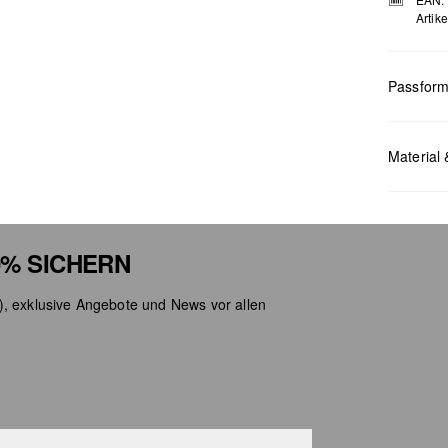
Artik
Passfor
Maße:
B x
Material 
% SICHERN
), exklusive Angebote und News vor allen
Chlor
Nicht
Keine
Nicht
Nicht