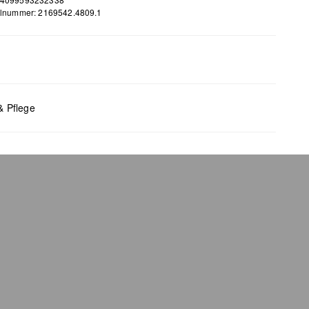
elnummer: 2169542.4809.1
m
 L (cm): 3,2 x 128
& Pflege
bleiche nicht möglich
 für den Trockner geeignet
 chemische Reinigung möglich
 bügeln
 waschen