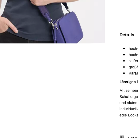
Details
hoch
hochw
stufe
großf
Kara
Lässiges 
Mit seine
Schultergu
und stufen
individuel
edle Looks
EAN: