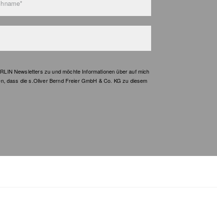
chname*
LIN Newsletters zu und möchte Informationen über auf mich
en, dass die s.Oliver Bernd Freier GmbH & Co. KG zu diesem