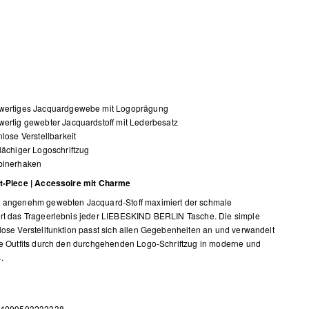
wertiges Jacquardgewebe mit Logoprägung
ertig gewebter Jacquardstoff mit Lederbesatz
nlose Verstellbarkeit
lächiger Logoschriftzug
binerhaken
It-Piece | Accessoire mit Charme
m angenehm gewebten Jacquard-Stoff maximiert der schmale
rt das Trageerlebnis jeder LIEBESKIND BERLIN Tasche. Die simple
lose Verstellfunktion passt sich allen Gegebenheiten an und verwandelt
le Outfits durch den durchgehenden Logo-Schriftzug in moderne und
.
 4099593232338