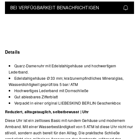
BEI VERFÜGBARKEIT BENACHRICHTIGEN
Details
Quarz-Damenuhr mit Edelstahlgehäuse und hochwertigem
Lederband.
Edelstahlgehäuse Ø 33 mm; kratzunempfindliches Mineralglas,
Wasserdichtigkeit geprüft bis 5 bar/ ATM
Hochwertiges Lederband mit Dornschließe
Gut ablesbares Zifferblatt
Verpackt in einer original LIEBESKIND BERLIN Geschenkbox
Reduziert, alltagstauglich, selbstbewusst | Uhr
Diese Uhr ist ein zeitloses Basic mit rundem Gehäuse und modernem
Armband. Mit einer Wasserbeständigkeit von 5 ATM ist diese Uhr nicht nur
stilvoll, sondern auch bereit für den Alltag. Die praktische Schließe
ermöglicht eine mühelose Anpassung des Armbands, während das