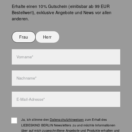
Erhalte einen 10% Gutschein (einlösbar ab 99 EUR
Bestellwert), exklusive Angebote und News vor allen
anderen.
Frau
Herr
Vorname*
Nachname*
E-Mail-Adresse*
Ja, ich stimme den
Datenschutzhinweisen
zum Erhalt des
LIEBESKIND BERLIN Newsletters zu und möchte Informationen
über auf mich zugeschnittene Angebote und Produkte erhalten und