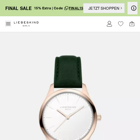
FINAL SALE
JETZT SHOPPEN
15% Extra | Code
FINAL15