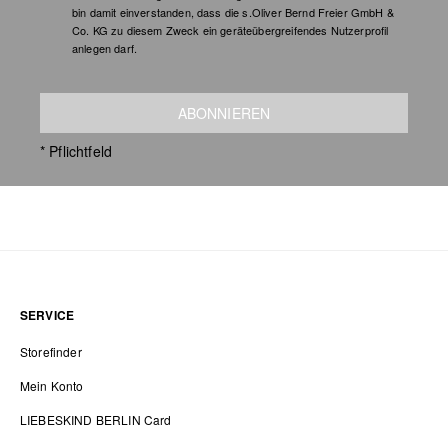
bin damit einverstanden, dass die s.Oliver Bernd Freier GmbH &
Co. KG zu diesem Zweck ein geräteübergreifendes Nutzerprofil
anlegen darf.
ABONNIEREN
* Pflichtfeld
SERVICE
Storefinder
Mein Konto
LIEBESKIND BERLIN Card