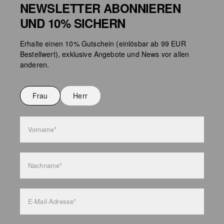
NEWSLETTER ABONNIEREN
UND 10% SICHERN
Chlorbleiche nicht möglich
Erhalte einen 10% Gutschein (einlösbar ab 99 EUR
Nicht für den Trockner geeignet
Bestellwert), exklusive Angebote und News vor allen
Keine chemische Reinigung möglich
anderen.
Nicht bügeln
Nicht waschen
Frau
Herr
Taschenpflege
Vorname*
Nachname*
E-Mail-Adresse*