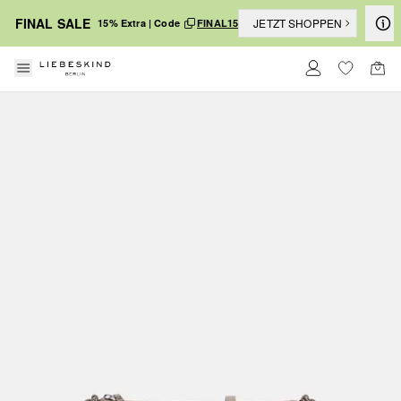
FINAL SALE
JETZT SHOPPEN
15% Extra | Code
FINAL15