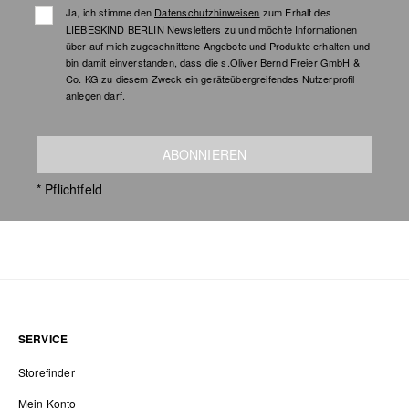
Ja, ich stimme den
Datenschutzhinweisen
zum Erhalt des
LIEBESKIND BERLIN Newsletters zu und möchte Informationen
über auf mich zugeschnittene Angebote und Produkte erhalten und
bin damit einverstanden, dass die s.Oliver Bernd Freier GmbH &
Co. KG zu diesem Zweck ein geräteübergreifendes Nutzerprofil
anlegen darf.
ABONNIEREN
* Pflichtfeld
SERVICE
Storefinder
Mein Konto