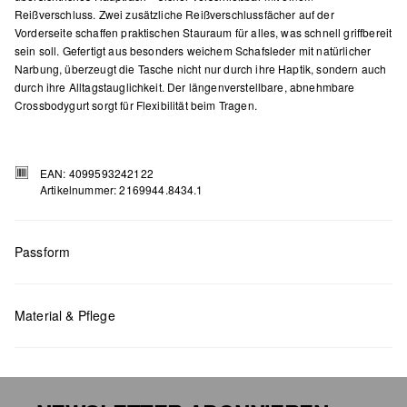
Reißverschluss. Zwei zusätzliche Reißverschlussfächer auf der
Vorderseite schaffen praktischen Stauraum für alles, was schnell griffbereit
sein soll. Gefertigt aus besonders weichem Schafsleder mit natürlicher
Narbung, überzeugt die Tasche nicht nur durch ihre Haptik, sondern auch
durch ihre Alltagstauglichkeit. Der längenverstellbare, abnehmbare
Crossbodygurt sorgt für Flexibilität beim Tragen.
EAN: 4099593242122
Artikelnummer: 2169944.8434.1
Passform
Maße:
H x B x T (cm): 15 x 25 x 3
Material & Pflege