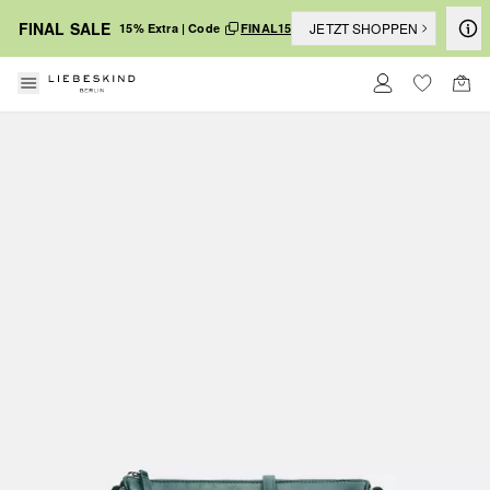
FINAL SALE
JETZT SHOPPEN
15% Extra | Code
FINAL15