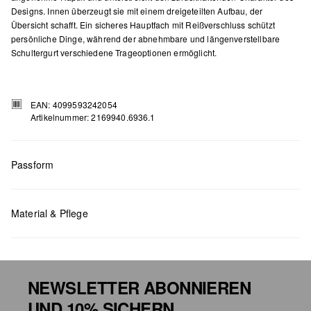
Designs. Innen überzeugt sie mit einem dreigeteilten Aufbau, der
Übersicht schafft. Ein sicheres Hauptfach mit Reißverschluss schützt
persönliche Dinge, während der abnehmbare und längenverstellbare
Schultergurt verschiedene Trageoptionen ermöglicht.
EAN: 4099593242054
Artikelnummer: 2169940.6936.1
Passform
Maße:
H x B x T (cm): 15 x 24,5 x 3
Material & Pflege
NEWSLETTER ABONNIEREN
UND 10% SICHERN