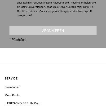
über auf mich zugeschnittene Angebote und Produkte erhalten und
bin damit einverstanden, dass die s.Oliver Bernd Freier GmbH &
Co. KG zu diesem Zweck ein geräteübergreifendes Nutzerprofil
anlegen darf.
ABONNIEREN
* Pflichtfeld
SERVICE
Storefinder
Mein Konto
LIEBESKIND BERLIN Card